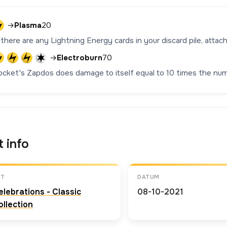
→
Plasma
20
 there are any Lightning Energy cards in your discard pile, atta
→
Electroburn
70
ocket's Zapdos does damage to itself equal to 10 times the numb
t info
ET
DATUM
elebrations - Classic
08-10-2021
ollection