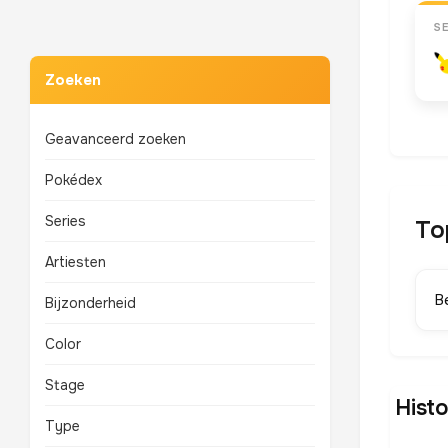
S
Zoeken
Geavanceerd zoeken
Pokédex
Series
To
Artiesten
B
Bijzonderheid
Color
Stage
Histo
Type