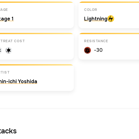
TAGE
COLOR
tage 1
Lightning
ETREAT COST
RESISTANCE
-30
RTIST
hin-ichi Yoshida
tacks