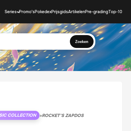
Series
Promo's
Pokedex
Prijsgids
Artikelen
Pre-grading
Top-10
Zoeken
SIC COLLECTION
»
ROCKET'S ZAPDOS