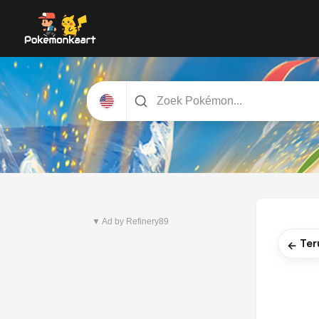
Nieuwste set
Pitch Black
▼ Ad by Refinery89
Ter
←