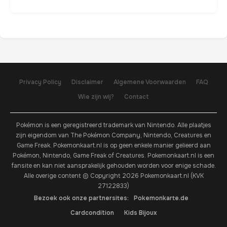
Privacy Policy
Disclaimer
Algemene Voorwaarden
FAQ
Wie zijn wij?
Contact
Pokémon is een geregistreerd trademark van Nintendo. Alle plaatjes
zijn eigendom van The Pokémon Company, Nintendo, Creatures en
Game Freak. Pokemonkaart.nl is op geen enkele manier gelieerd aan
Pokémon, Nintendo, Game Freak of Creatures. Pokemonkaart.nl is een
fansite en kan niet aansprakelijk gehouden worden voor enige schade.
Alle overige content © Copyright 2026 Pokemonkaart.nl (KVK
27122833)
Bezoek ook onze partnersites:
Pokemonkarte.de
Cardcondition
Kids Bijoux