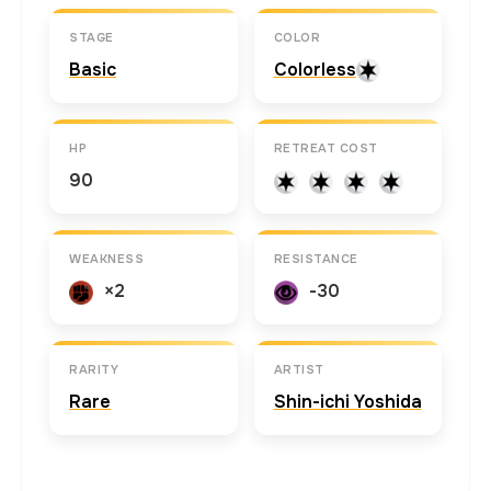
STAGE
COLOR
Basic
Colorless
HP
RETREAT COST
90
WEAKNESS
RESISTANCE
×2
-30
RARITY
ARTIST
Rare
Shin-ichi Yoshida