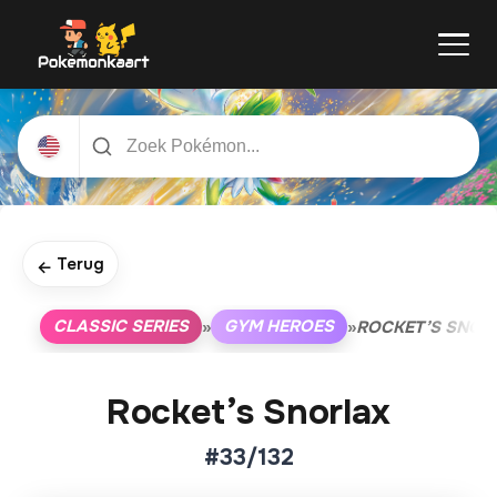
Terug
←
CLASSIC SERIES
GYM HEROES
»
»
ROCKET’S SNOR
Rocket’s Snorlax
#33/132