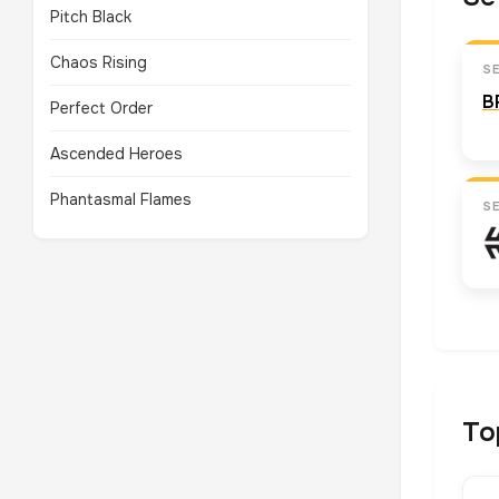
Pitch Black
Chaos Rising
S
B
Perfect Order
Ascended Heroes
Phantasmal Flames
S
To