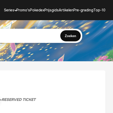
Series
Promo's
Pokedex
Prijsgids
Artikelen
Pre-grading
Top-10
Zoeken
»
RESERVED TICKET