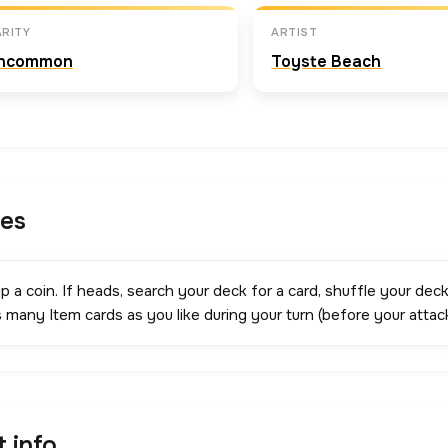
RITY
ARTIST
ncommon
Toyste Beach
les
ip a coin. If heads, search your deck for a card, shuffle your deck
 many Item cards as you like during your turn (before your attack
t info