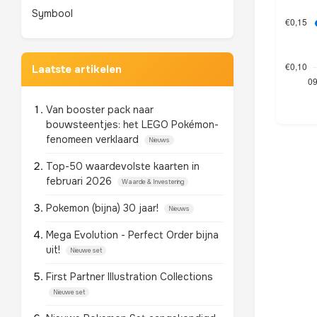
Symbool
Laatste artikelen
Van booster pack naar
bouwsteentjes: het LEGO Pokémon-
fenomeen verklaard
Nieuws
Top-50 waardevolste kaarten in
februari 2026
Waarde & Investering
Pokemon (bijna) 30 jaar!
Nieuws
Mega Evolution - Perfect Order bijna
uit!
Nieuwe set
First Partner Illustration Collections
Nieuwe set