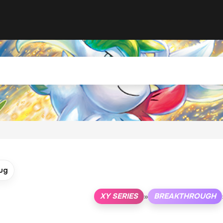
ug
XY SERIES
BREAKTHROUGH
»