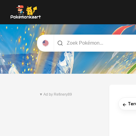
Nieuwste set
Pitch Black
▼ Ad by Refinery89
Ter
←