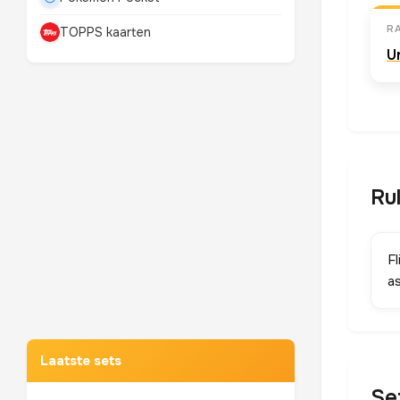
RA
TOPPS kaarten
U
Ru
Fl
as
Mewtwo
TOP 10 POKEMON
Laatste sets
Se