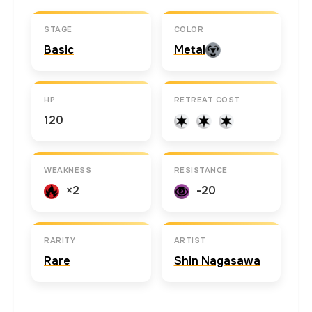
STAGE
COLOR
Basic
Metal
HP
RETREAT COST
120
WEAKNESS
RESISTANCE
×2
-20
RARITY
ARTIST
Rare
Shin Nagasawa