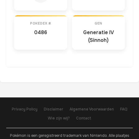
POKEDEX #
GEN
0486
Generatie IV
(Sinnoh)
Privacy Policy
Disclaimer
Algemene Voorwaarden
FAQ
Wie zijn wij?
Contact
Pokémon is een geregistreerd trademark van Nintendo. Alle plaatjes