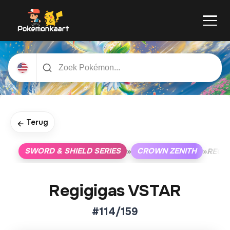
Terug
←
SWORD & SHIELD SERIES
CROWN ZENITH
»
»
REGIG
Regigigas VSTAR
#114/159