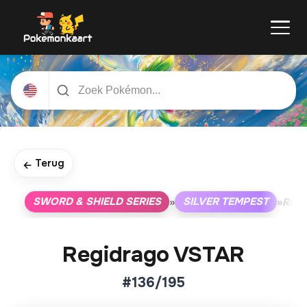
Terug
←
SWORD & SHIELD SERIES
SILVER TEMPEST
»
»
REG
Regidrago VSTAR
#136/195