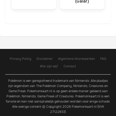
(Galar)
Privacy Policy
Disclaimer
Algemene Voorwaarden
FAQ
Wie zijn wij?
Contact
Pokémon is een geregistreerd trademark van Nintendo. Alle plaatjes
zijn eigendom van The Pokémon Company, Nintendo, Creatures en
Game Freak. Pokemonkaart.nl is op geen enkele manier gelieerd aan
Pokémon, Nintendo, Game Freak of Creatures. Pokemonkaart.nl is een
fansite en kan niet aansprakelijk gehouden worden voor enige schade.
Alle overige content © Copyright 2026 Pokemonkaart.nl (KVK
27122833)