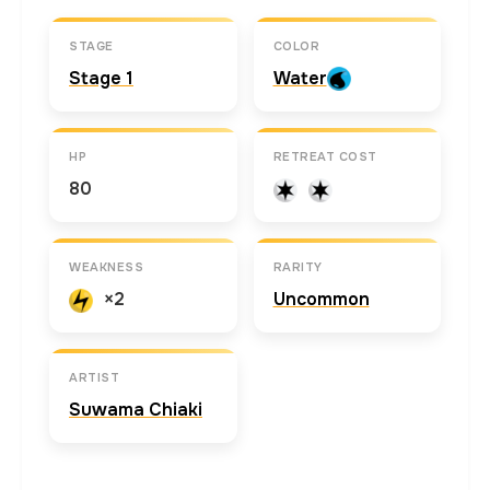
STAGE
COLOR
Stage 1
Water
HP
RETREAT COST
80
WEAKNESS
RARITY
×2
Uncommon
ARTIST
Suwama Chiaki