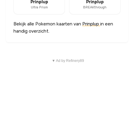
Prinplup
Prinplup
Ultra Prism
BREAKthrough
Bekijk alle Pokemon kaarten van
Prinplup
in een
handig overzicht.
▼ Ad by Refinery89