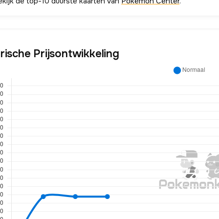
ekijk de top-10 duurste kaarten van
Pokémon Center
.
rische Prijsontwikkeling