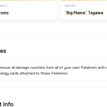
RITY
ARTIST
romo
“Big Mama” Tagawa
les
emove all damage counters from all of your own Pokémon with d
nergy cards attached to those Pokémon.
t info