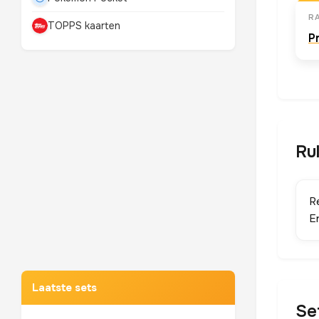
RA
TOPPS kaarten
P
Ru
R
E
Mewtwo
TOP 10 POKEMON
Laatste sets
Se