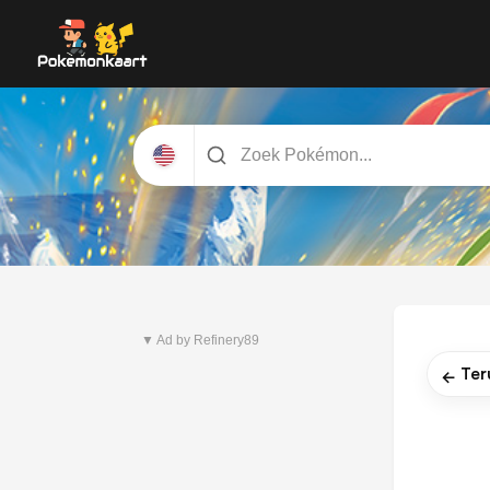
Nieuwste set
Pitch Black
▼ Ad by Refinery89
Ter
←