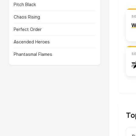
Pitch Black
Chaos Rising
S
W
Perfect Order
Ascended Heroes
Phantasmal Flames
S
To