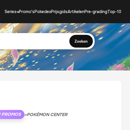
Series
Promo's
Pokedex
Prijsgids
Artikelen
Pre-grading
Top-10
Zoeken
R PROMOS
»
POKÉMON CENTER