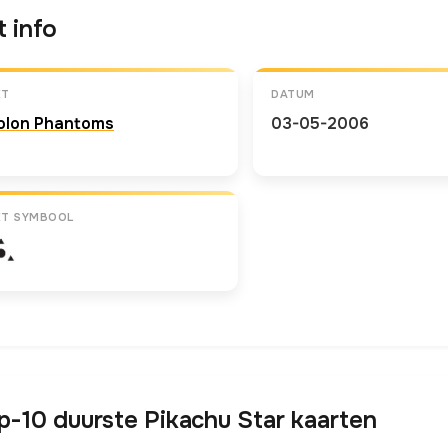
t info
ET
DATUM
olon Phantoms
03-05-2006
ET SYMBOOL
p-10 duurste Pikachu Star kaarten