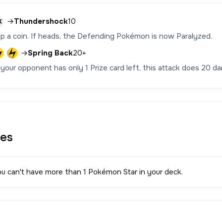
→
Thundershock
10
lip a coin. If heads, the Defending Pokémon is now Paralyzed.
→
Spring Back
20+
f your opponent has only 1 Prize card left, this attack does 20
les
ou can't have more than 1 Pokémon Star in your deck.