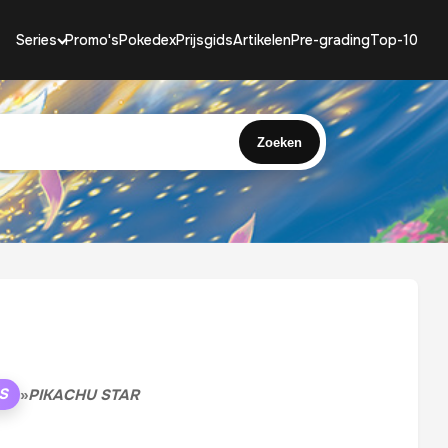
Series
Promo's
Pokedex
Prijsgids
Artikelen
Pre-grading
Top-10
Zoeken
S
»
PIKACHU STAR