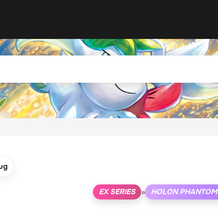
ug
EX SERIES
HOLON PHANTOM
»