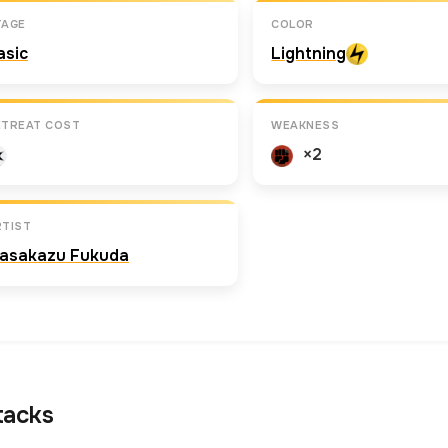
TAGE
COLOR
asic
Lightning
ETREAT COST
WEAKNESS
×2
RTIST
asakazu Fukuda
tacks