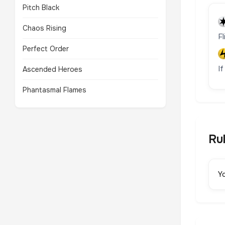
Pitch Black
Chaos Rising
F
Perfect Order
I
Ascended Heroes
Phantasmal Flames
Ru
Y