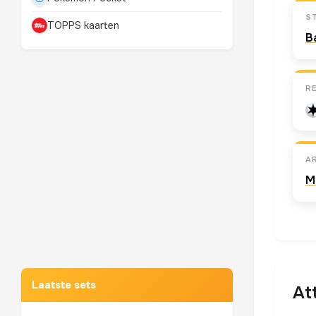
S
TOPPS kaarten
B
R
A
M
Mewtwo
TOP 10 POKEMON
Laatste sets
At