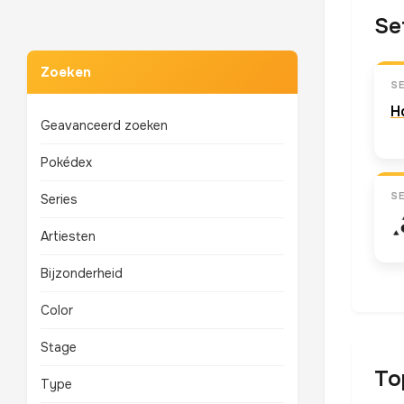
Se
Zoeken
S
H
Geavanceerd zoeken
Pokédex
S
Series
Artiesten
Bijzonderheid
Color
Stage
To
Type