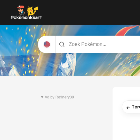
Nieuwste set
Pitch Black
▼ Ad by Refinery89
Ter
←