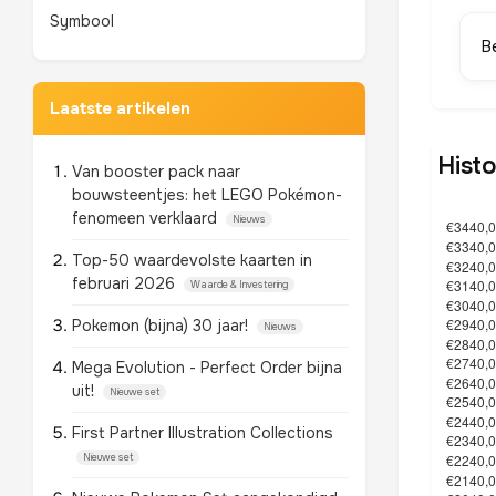
Symbool
B
Laatste artikelen
Histo
Van booster pack naar
bouwsteentjes: het LEGO Pokémon-
fenomeen verklaard
Nieuws
Top-50 waardevolste kaarten in
februari 2026
Waarde & Investering
Pokemon (bijna) 30 jaar!
Nieuws
Mega Evolution - Perfect Order bijna
uit!
Nieuwe set
First Partner Illustration Collections
Nieuwe set