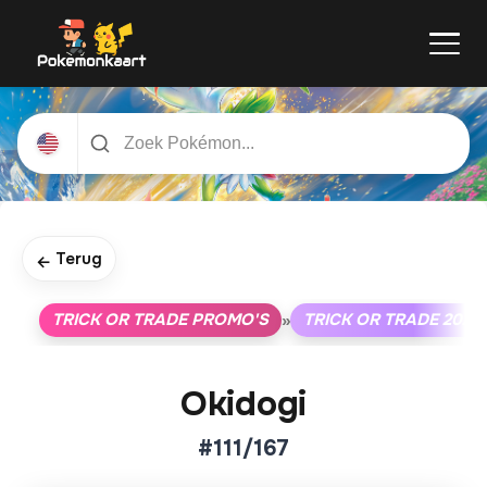
Terug
←
TRICK OR TRADE PROMO'S
TRICK OR TRADE 2024
»
Okidogi
#111/167