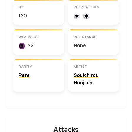
HP
RETREAT COST
130
WEAKNESS
RESISTANCE
×2
None
RARITY
ARTIST
Rare
Souichirou
Gunjima
Attacks