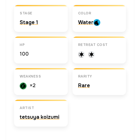
STAGE
COLOR
Stage 1
Water
HP
RETREAT COST
100
WEAKNESS
RARITY
×2
Rare
ARTIST
tetsuya koizumi