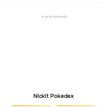
▼ Ad by Refinery89
Nickit Pokedex