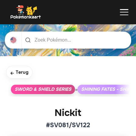
Terug
←
SWORD & SHIELD SERIES
SHINING FATES - SHINY
»
Nickit
#SV081/SV122