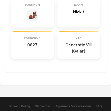
POKEMON
NAAM
Nickit
POKEDEX #
GEN
0827
Generatie VIII
(Galar)
Privacy Policy
Disclaimer
Algemene Voorwaarden
FAQ