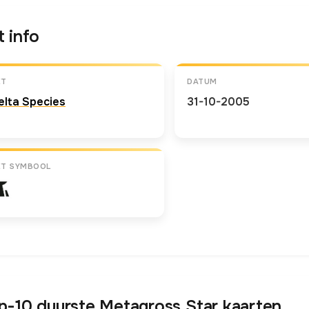
t info
ET
DATUM
elta Species
31-10-2005
ET SYMBOOL
p-10 duurste Metagross Star kaarten