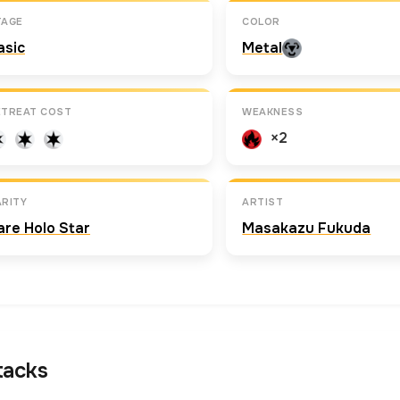
TAGE
COLOR
asic
Metal
ETREAT COST
WEAKNESS
×2
RITY
ARTIST
are Holo Star
Masakazu Fukuda
tacks