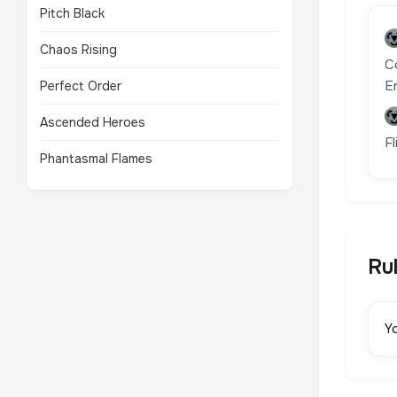
Pitch Black
Chaos Rising
C
E
Perfect Order
Ascended Heroes
F
Phantasmal Flames
Ru
Y