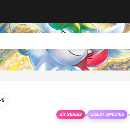
ug
EX SERIES
DELTA SPECIES
»
»