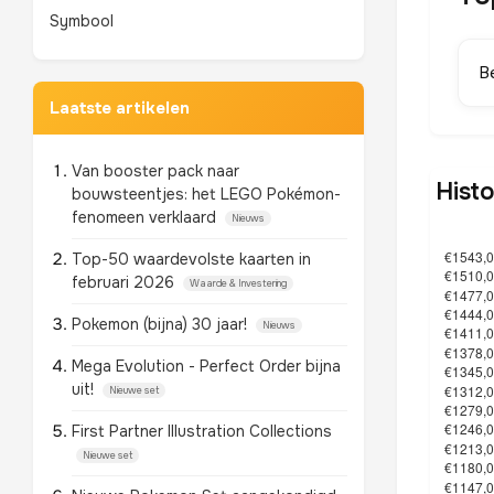
Symbool
B
Laatste artikelen
Van booster pack naar
Histo
bouwsteentjes: het LEGO Pokémon-
fenomeen verklaard
Nieuws
Top-50 waardevolste kaarten in
februari 2026
Waarde & Investering
Pokemon (bijna) 30 jaar!
Nieuws
Mega Evolution - Perfect Order bijna
uit!
Nieuwe set
First Partner Illustration Collections
Nieuwe set