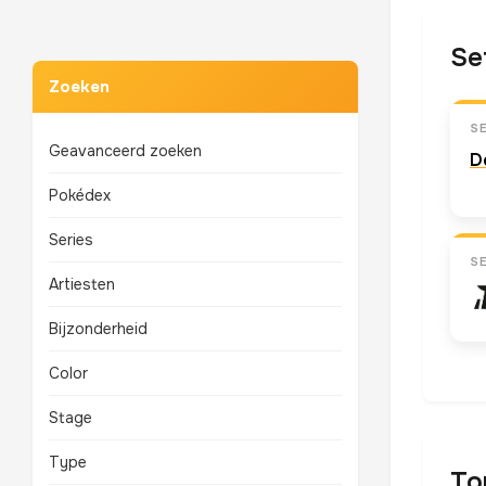
Se
Zoeken
S
Geavanceerd zoeken
D
Pokédex
Series
S
Artiesten
Bijzonderheid
Color
Stage
Type
To