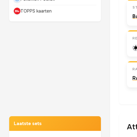
S
TOPPS kaarten
B
R
RA
R
Mewtwo
TOP 10 POKEMON
Laatste sets
At