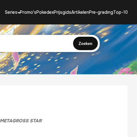
Series
Promo's
Pokedex
Prijsgids
Artikelen
Pre-grading
Top-10
Zoeken
METAGROSS STAR