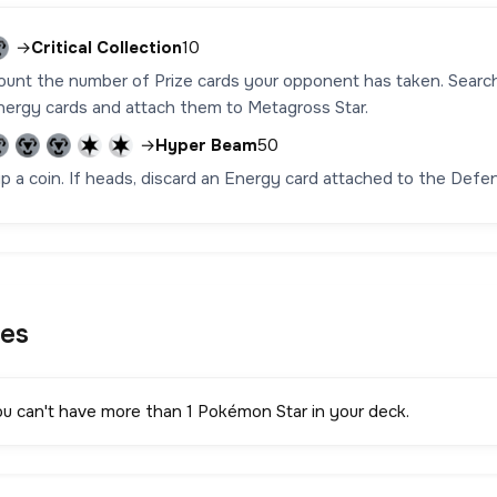
→
Critical Collection
10
ount the number of Prize cards your opponent has taken. Search 
nergy cards and attach them to Metagross Star.
→
Hyper Beam
50
lip a coin. If heads, discard an Energy card attached to the De
les
ou can't have more than 1 Pokémon Star in your deck.