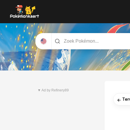
Nieuwste set
Pitch Black
▼ Ad by Refinery89
Ter
←