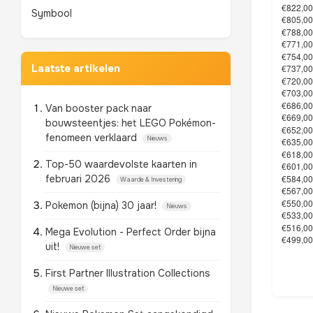
Symbool
Laatste artikelen
Van booster pack naar
bouwsteentjes: het LEGO Pokémon-
fenomeen verklaard
Nieuws
Top-50 waardevolste kaarten in
februari 2026
Waarde & Investering
Pokemon (bijna) 30 jaar!
Nieuws
Mega Evolution - Perfect Order bijna
uit!
Nieuwe set
First Partner Illustration Collections
Nieuwe set