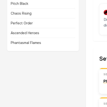
Pitch Black
Chaos Rising
D
Perfect Order
di
Ascended Heroes
Phantasmal Flames
Se
S
P
S