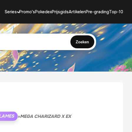
Series
Promo's
Pokedex
Prijsgids
Artikelen
Pre-grading
Top-10
Zoeken
LAMES
»
MEGA CHARIZARD X EX