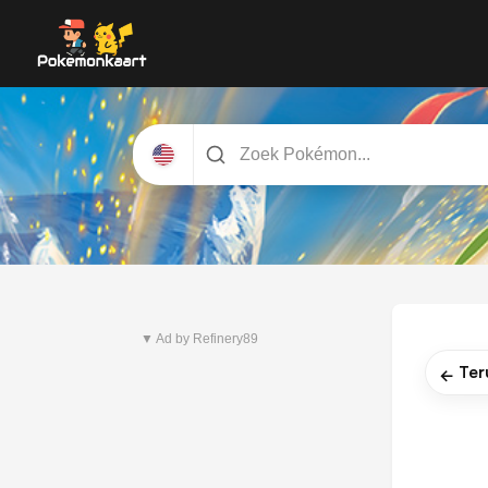
Nieuwste set
Pitch Black
▼ Ad by Refinery89
Ter
←