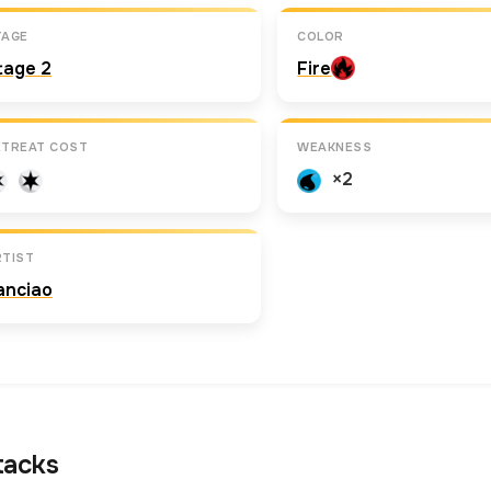
TAGE
COLOR
tage 2
Fire
ETREAT COST
WEAKNESS
×2
RTIST
anciao
tacks