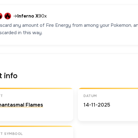
→
Inferno X
90x
iscard any amount of Fire Energy from among your Pokemon, an
scarded in this way.
t info
ET
DATUM
hantasmal Flames
14-11-2025
ET SYMBOOL