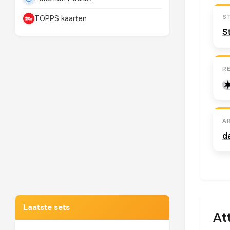
S
TOPPS kaarten
S
R
A
d
Mewtwo
TOP 10 POKEMON
Laatste sets
At