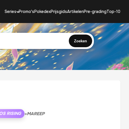
Series
Promo's
Pokedex
Prijsgids
Artikelen
Pre-grading
Top-10
Zoeken
S RISING
»
MAREEP