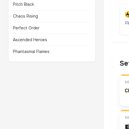
Pitch Black
Chaos Rising
F
Perfect Order
Ascended Heroes
Phantasmal Flames
Se
S
C
S