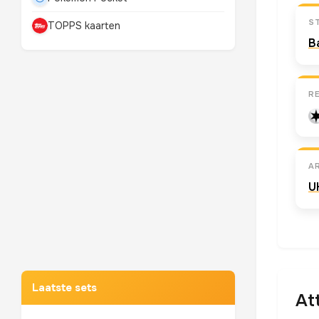
S
TOPPS kaarten
B
R
A
U
Mewtwo
TOP 10 POKEMON
Laatste sets
At