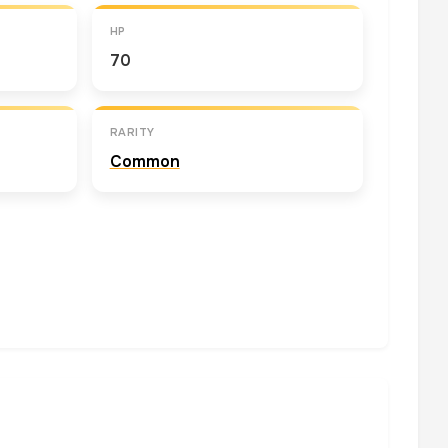
HP
70
RARITY
Common