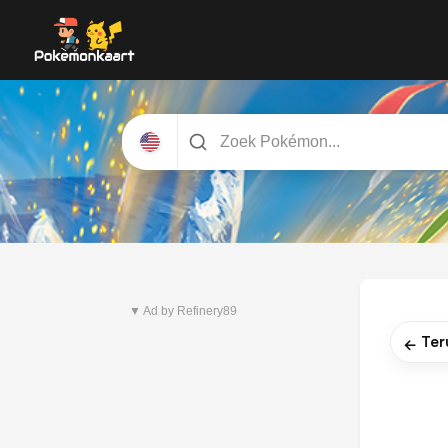
Nieuwste set
Pitch Black
▼ Ad by Refinery89
Ter
←