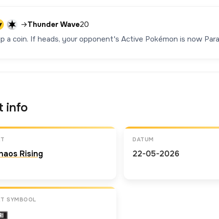
→
Thunder Wave
20
lip a coin. If heads, your opponent's Active Pokémon is now Para
t info
ET
DATUM
haos Rising
22-05-2026
ET SYMBOOL