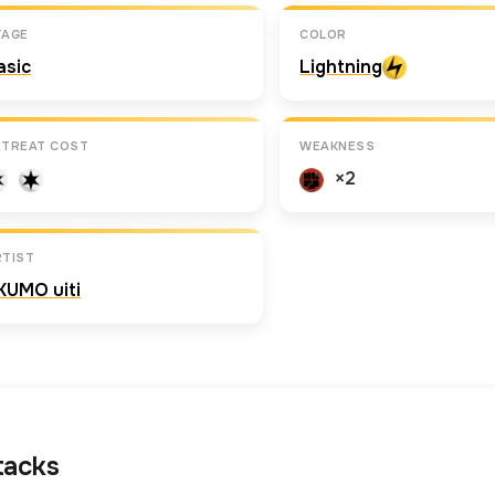
TAGE
COLOR
asic
Lightning
ETREAT COST
WEAKNESS
×2
RTIST
KUMO uiti
tacks