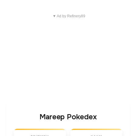
▼ Ad by Refinery89
Mareep Pokedex