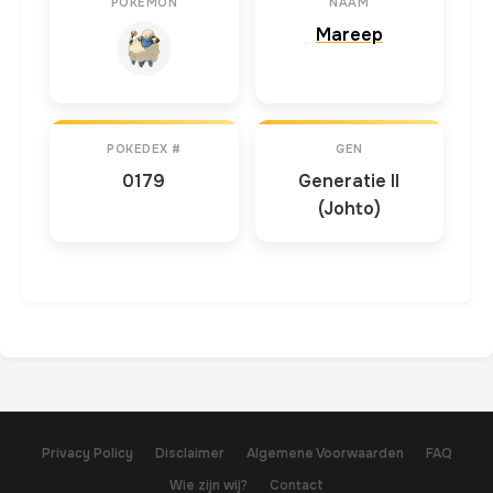
POKEMON
NAAM
Mareep
POKEDEX #
GEN
0179
Generatie II
(Johto)
Privacy Policy
Disclaimer
Algemene Voorwaarden
FAQ
Wie zijn wij?
Contact