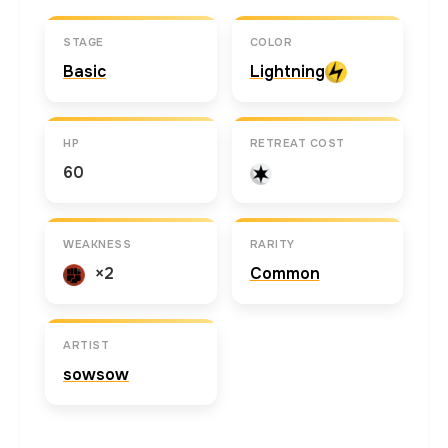
STAGE
COLOR
Basic
Lightning
HP
RETREAT COST
60
WEAKNESS
RARITY
×2
Common
ARTIST
sowsow