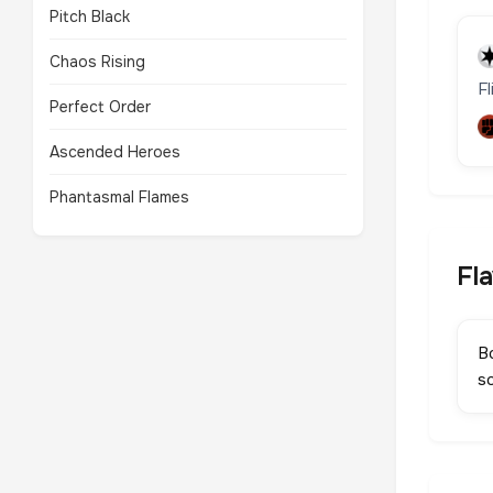
Pitch Black
Chaos Rising
F
Perfect Order
Ascended Heroes
Phantasmal Flames
Fl
B
so