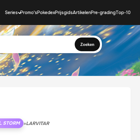
Series
Promo's
Pokedex
Prijsgids
Artikelen
Pre-grading
Top-10
Zoeken
L STORM
»
LARVITAR