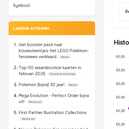
Symbool
B
Laatste artikelen
Histo
Van booster pack naar
bouwsteentjes: het LEGO Pokémon-
fenomeen verklaard
Nieuws
Top-50 waardevolste kaarten in
februari 2026
Waarde & Investering
Pokemon (bijna) 30 jaar!
Nieuws
Mega Evolution - Perfect Order bijna
uit!
Nieuwe set
First Partner Illustration Collections
Nieuwe set