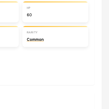
HP
60
RARITY
Common