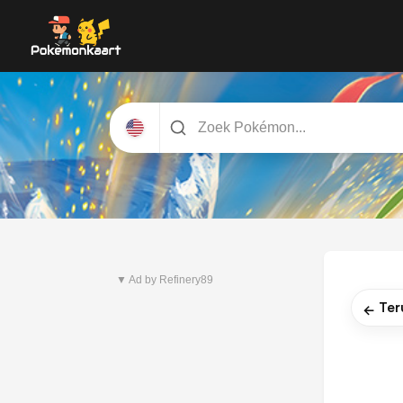
Nieuwste set
Pitch Black
▼ Ad by Refinery89
Ter
←