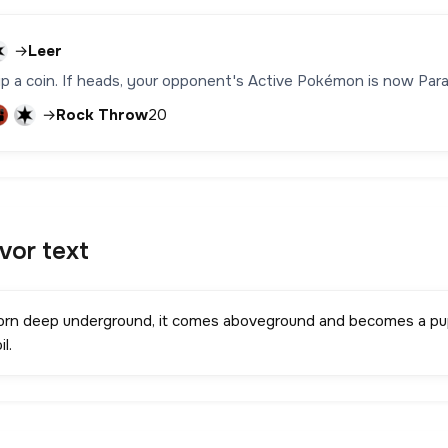
→
Leer
lip a coin. If heads, your opponent's Active Pokémon is now Para
→
Rock Throw
20
avor text
orn deep underground, it comes aboveground and becomes a pupa
il.