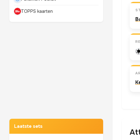
S
TOPPS kaarten
B
R
A
K
Mewtwo
TOP 10 POKEMON
Laatste sets
At