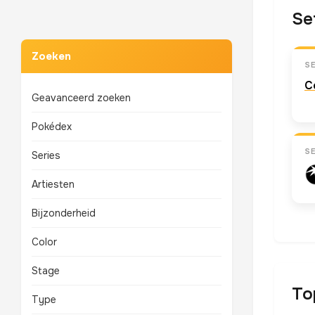
Se
Zoeken
S
C
Geavanceerd zoeken
Pokédex
S
Series
Artiesten
Bijzonderheid
Color
Stage
To
Type