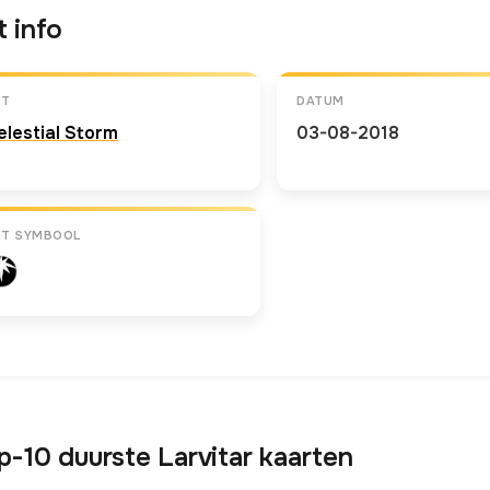
t info
ET
DATUM
elestial Storm
03-08-2018
ET SYMBOOL
p-10 duurste Larvitar kaarten