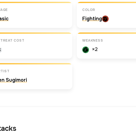
TAGE
COLOR
asic
Fighting
ETREAT COST
WEAKNESS
×2
RTIST
en Sugimori
tacks