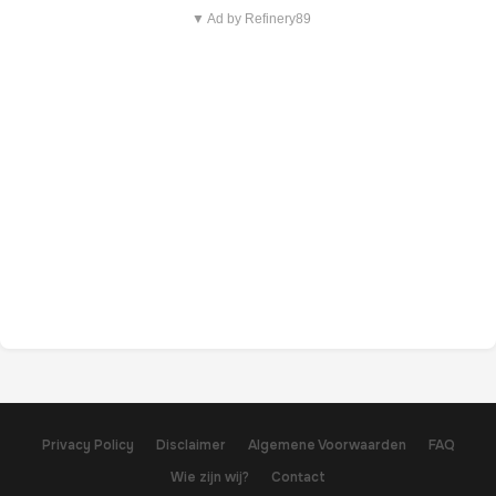
▼ Ad by Refinery89
Privacy Policy
Disclaimer
Algemene Voorwaarden
FAQ
Wie zijn wij?
Contact