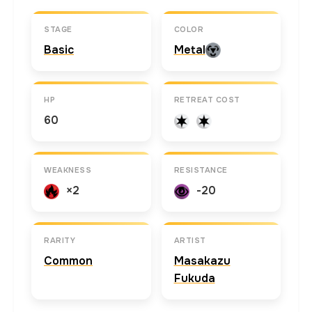
STAGE
COLOR
Basic
Metal
HP
RETREAT COST
60
WEAKNESS
RESISTANCE
×2
-20
RARITY
ARTIST
Common
Masakazu
Fukuda