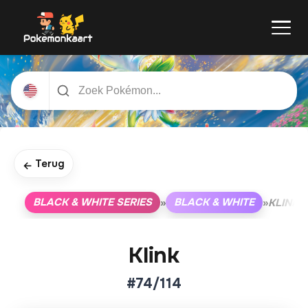
Terug
←
BLACK & WHITE SERIES
BLACK & WHITE
»
»
KLINK
Klink
#74/114