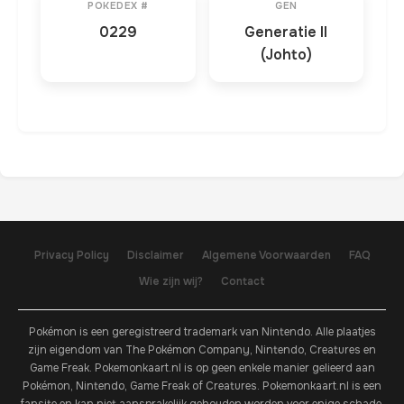
POKEDEX #
GEN
0229
Generatie II
(Johto)
Privacy Policy
Disclaimer
Algemene Voorwaarden
FAQ
Wie zijn wij?
Contact
Pokémon is een geregistreerd trademark van Nintendo. Alle plaatjes
zijn eigendom van The Pokémon Company, Nintendo, Creatures en
Game Freak. Pokemonkaart.nl is op geen enkele manier gelieerd aan
Pokémon, Nintendo, Game Freak of Creatures. Pokemonkaart.nl is een
fansite en kan niet aansprakelijk gehouden worden voor enige schade.