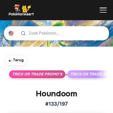
Terug
←
TRICK OR TRADE PROMO'S
TRICK OR TRADE 2024
»
Houndoom
#133/197