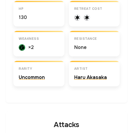
HP
RETREAT COST
130
WEAKNESS
RESISTANCE
×2
None
RARITY
ARTIST
Uncommon
Haru Akasaka
Attacks