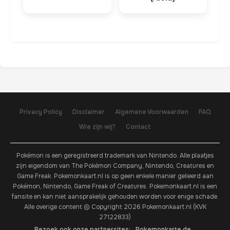
Privacy Policy
Disclaimer
Algemene Voorwaarden
FAQ
Wie zijn wij?
Contact
Pokémon is een geregistreerd trademark van Nintendo. Alle plaatjes
zijn eigendom van The Pokémon Company, Nintendo, Creatures en
Game Freak. Pokemonkaart.nl is op geen enkele manier gelieerd aan
Pokémon, Nintendo, Game Freak of Creatures. Pokemonkaart.nl is een
fansite en kan niet aansprakelijk gehouden worden voor enige schade.
Alle overige content © Copyright 2026 Pokemonkaart.nl (KVK
27122833)
Bezoek ook onze partnersites:
Pokemonkarte.de