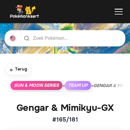
Terug
←
SUN & MOON SERIES
TEAM UP
»
»
GENGAR & MIMI
Gengar & Mimikyu-GX
#165/181