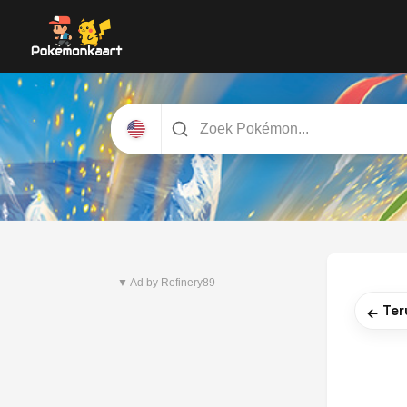
Nieuwste set
Pitch Black
▼ Ad by Refinery89
Ter
←