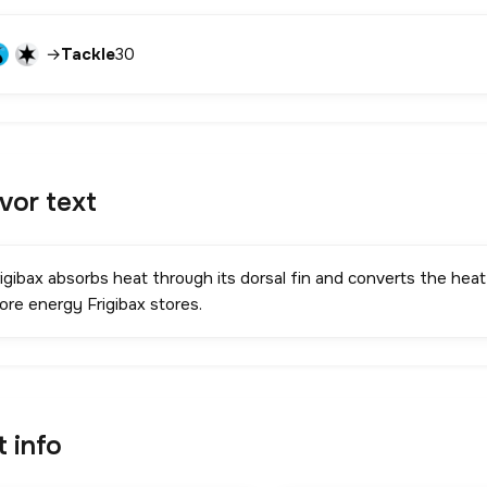
→
Tackle
30
avor text
igibax absorbs heat through its dorsal fin and converts the heat
ore energy Frigibax stores.
t info