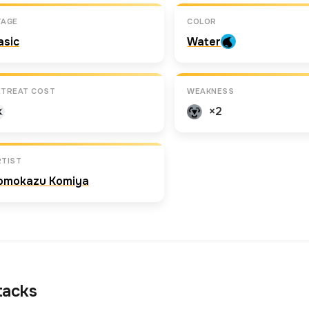
TAGE
COLOR
asic
Water
ETREAT COST
WEAKNESS
×2
RTIST
omokazu Komiya
tacks