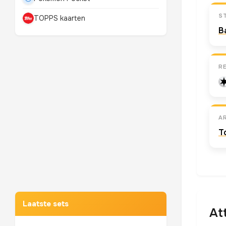
S
TOPPS kaarten
B
R
A
T
Mewtwo
TOP 10 POKEMON
Laatste sets
At