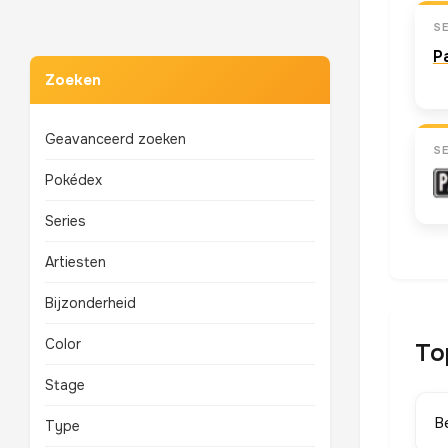
S
P
Zoeken
Geavanceerd zoeken
S
Pokédex
Series
Artiesten
Bijzonderheid
Color
To
Stage
B
Type