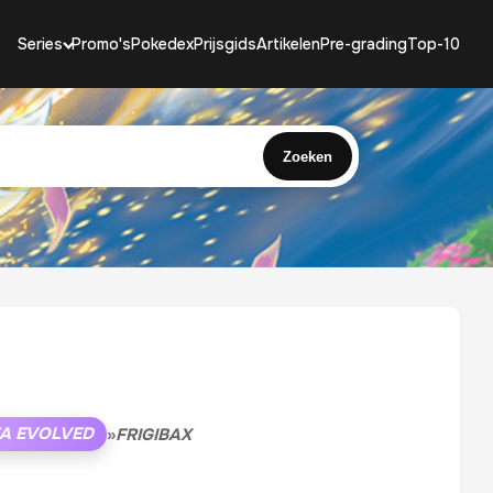
Series
Promo's
Pokedex
Prijsgids
Artikelen
Pre-grading
Top-10
Zoeken
A EVOLVED
»
FRIGIBAX