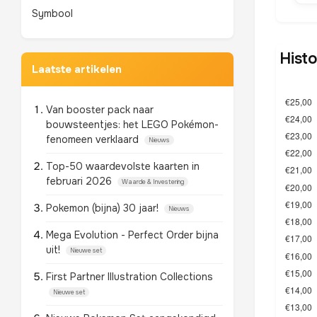
Symbool
Histo
Laatste artikelen
Van booster pack naar
bouwsteentjes: het LEGO Pokémon-
fenomeen verklaard
Nieuws
Top-50 waardevolste kaarten in
februari 2026
Waarde & Investering
Pokemon (bijna) 30 jaar!
Nieuws
Mega Evolution - Perfect Order bijna
uit!
Nieuwe set
First Partner Illustration Collections
Nieuwe set