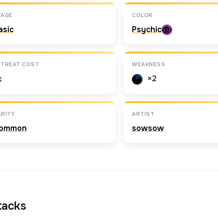
TAGE
COLOR
asic
Psychic
ETREAT COST
WEAKNESS
×2
RITY
ARTIST
ommon
sowsow
tacks