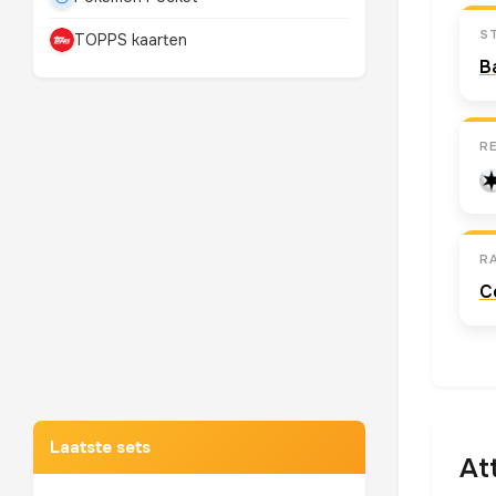
S
TOPPS kaarten
B
R
RA
C
Mewtwo
TOP 10 POKEMON
Laatste sets
At