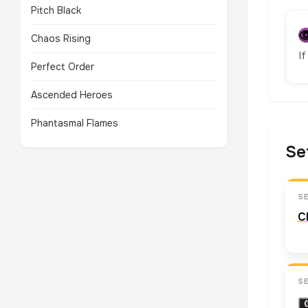
Pitch Black
Chaos Rising
I
Perfect Order
Ascended Heroes
Phantasmal Flames
Se
S
C
S