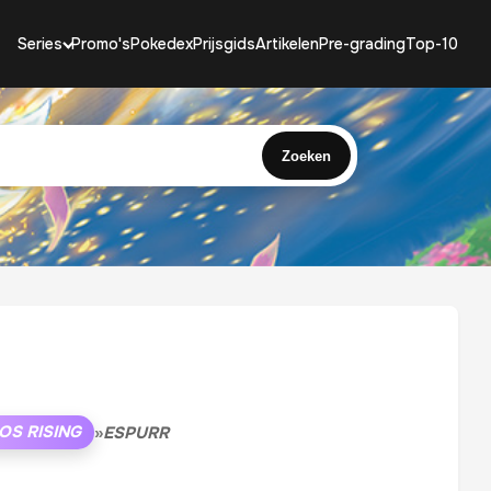
Series
Promo's
Pokedex
Prijsgids
Artikelen
Pre-grading
Top-10
Zoeken
OS RISING
»
ESPURR