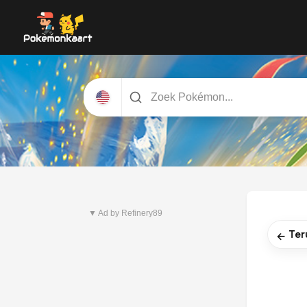
Nieuwste set
Pitch Black
▼ Ad by Refinery89
Ter
←