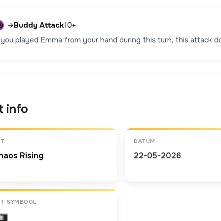
→
Buddy Attack
10+
f you played Emma from your hand during this turn, this attack
t info
ET
DATUM
haos Rising
22-05-2026
ET SYMBOOL