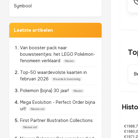
Symbool
Laatste artikelen
Van booster pack naar
To
bouwsteentjes: het LEGO Pokémon-
fenomeen verklaard
Nieuws
Top-50 waardevolste kaarten in
B
februari 2026
Waarde & Investering
Pokemon (bijna) 30 jaar!
Nieuws
Mega Evolution - Perfect Order bijna
Histo
uit!
Nieuwe set
First Partner Illustration Collections
Nieuwe set