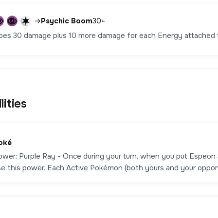
→
Psychic Boom
30+
oes 30 damage plus 10 more damage for each Energy attached
lities
oké
ower: Purple Ray - Once during your turn, when you put Espeon
se this power. Each Active Pokémon (both yours and your oppo