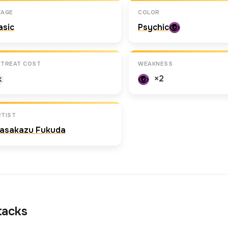
TAGE
COLOR
asic
Psychic
ETREAT COST
WEAKNESS
×2
RTIST
asakazu Fukuda
tacks