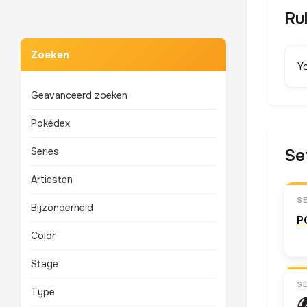
Ru
Zoeken
Y
Geavanceerd zoeken
Pokédex
Series
Se
Artiesten
S
Bijzonderheid
P
Color
Stage
S
Type