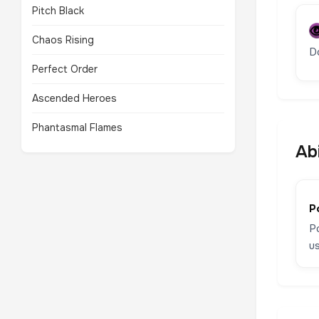
Pitch Black
Chaos Rising
D
Perfect Order
Ascended Heroes
Phantasmal Flames
Abi
P
P
u