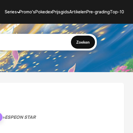
Series
Promo's
Pokedex
Prijsgids
Artikelen
Pre-grading
Top-10
Zoeken
»
ESPEON STAR