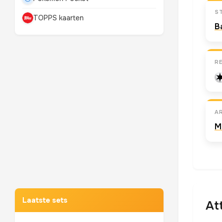
S
TOPPS kaarten
B
R
A
M
Mewtwo
TOP 10 POKEMON
Laatste sets
At