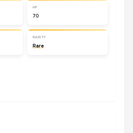
HP
70
RARITY
Rare