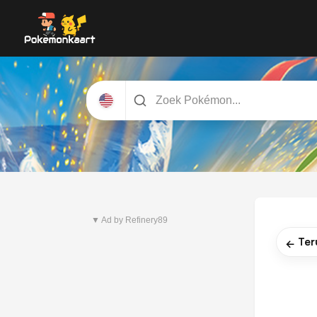
Nieuwste set
Pitch Black
▼ Ad by Refinery89
Ter
←