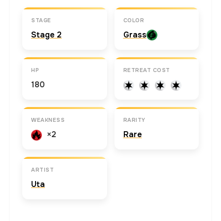
STAGE
COLOR
Stage 2
Grass
HP
RETREAT COST
180
WEAKNESS
RARITY
×2
Rare
ARTIST
Uta