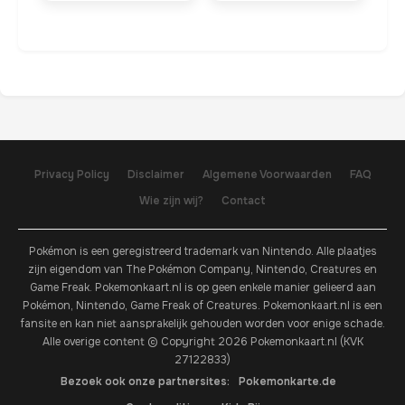
Privacy Policy
Disclaimer
Algemene Voorwaarden
FAQ
Wie zijn wij?
Contact
Pokémon is een geregistreerd trademark van Nintendo. Alle plaatjes
zijn eigendom van The Pokémon Company, Nintendo, Creatures en
Game Freak. Pokemonkaart.nl is op geen enkele manier gelieerd aan
Pokémon, Nintendo, Game Freak of Creatures. Pokemonkaart.nl is een
fansite en kan niet aansprakelijk gehouden worden voor enige schade.
Alle overige content © Copyright 2026 Pokemonkaart.nl (KVK
27122833)
Bezoek ook onze partnersites:
Pokemonkarte.de