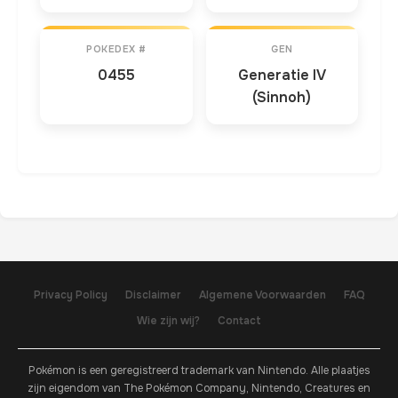
POKEDEX #
GEN
0455
Generatie IV
(Sinnoh)
Privacy Policy
Disclaimer
Algemene Voorwaarden
FAQ
Wie zijn wij?
Contact
Pokémon is een geregistreerd trademark van Nintendo. Alle plaatjes
zijn eigendom van The Pokémon Company, Nintendo, Creatures en