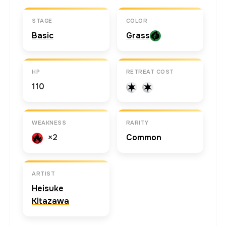
STAGE
COLOR
Basic
Grass
HP
RETREAT COST
110
WEAKNESS
RARITY
×2
Common
ARTIST
Heisuke
Kitazawa