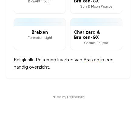
Braixen-GX
BREAKthrough
Sun & Moon Promos
Braixen
Charizard &
Braixen-GX
Forbidden Light
Cosmic Eclipse
Bekijk alle Pokemon kaarten van
Braixen
in een
handig overzicht.
▼ Ad by Refinery89