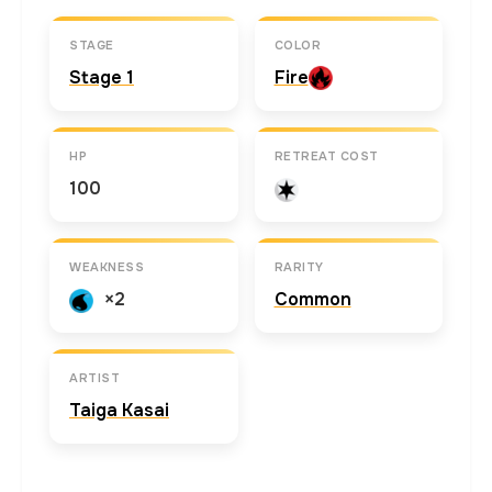
STAGE
COLOR
Stage 1
Fire
HP
RETREAT COST
100
WEAKNESS
RARITY
×2
Common
ARTIST
Taiga Kasai