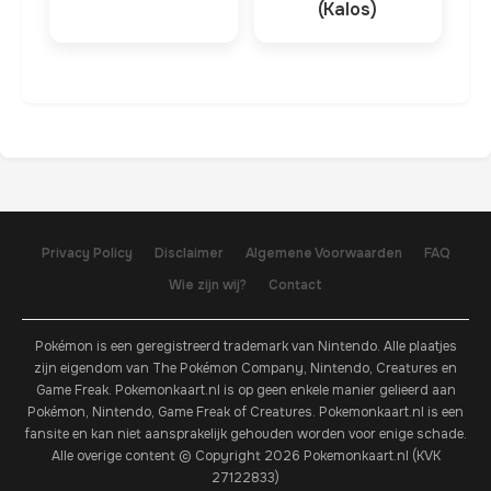
(Kalos)
Privacy Policy
Disclaimer
Algemene Voorwaarden
FAQ
Wie zijn wij?
Contact
Pokémon is een geregistreerd trademark van Nintendo. Alle plaatjes
zijn eigendom van The Pokémon Company, Nintendo, Creatures en
Game Freak. Pokemonkaart.nl is op geen enkele manier gelieerd aan
Pokémon, Nintendo, Game Freak of Creatures. Pokemonkaart.nl is een
fansite en kan niet aansprakelijk gehouden worden voor enige schade.
Alle overige content © Copyright 2026 Pokemonkaart.nl (KVK
27122833)