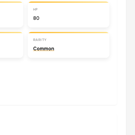
HP
80
RARITY
Common