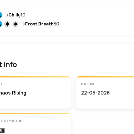
→
Chilly
10
→
Frost Breath
50
t info
ET
DATUM
haos Rising
22-05-2026
ET SYMBOOL