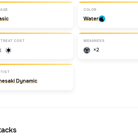
TAGE
COLOR
asic
Water
ETREAT COST
WEAKNESS
×2
RTIST
nesaki Dynamic
tacks