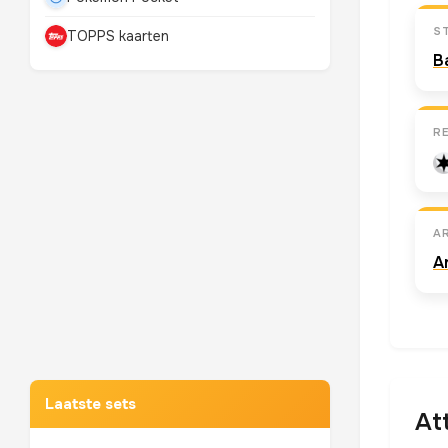
S
TOPPS kaarten
B
R
A
A
Mewtwo
TOP 10 POKEMON
Laatste sets
At