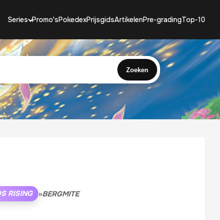
Series
Promo's
Pokedex
Prijsgids
Artikelen
Pre-grading
Top-10
Zoeken
S RISING
»
BERGMITE