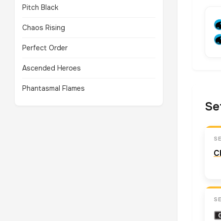
Pitch Black
Chaos Rising
Perfect Order
Ascended Heroes
Phantasmal Flames
Se
S
C
S