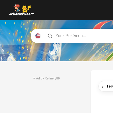
Nieuwste set
Pitch Black
▼ Ad by Refinery89
Ter
←