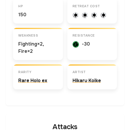
HP
RETREAT COST
150
WEAKNESS
RESISTANCE
Fighting×2,
-30
Fire×2
RARITY
ARTIST
Rare Holo ex
Hikaru Koike
Attacks