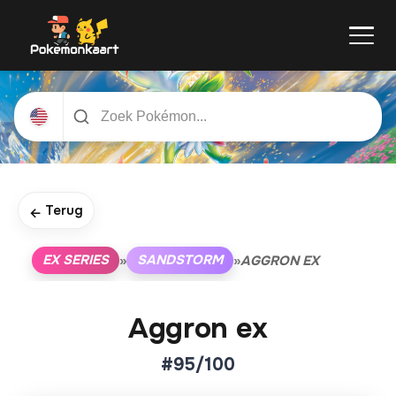
Terug
←
EX SERIES
SANDSTORM
»
»
AGGRON EX
Aggron ex
#95/100