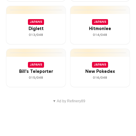
JAPANS
JAPANS
Diglett
Hitmonlee
013/048
014/048
JAPANS
JAPANS
Bill's Teleporter
New Pokedex
015/048
016/048
▼ Ad by Refinery89