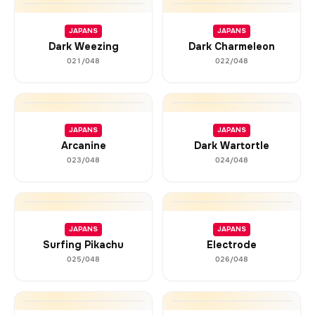
JAPANS
JAPANS
Dark Weezing
Dark Charmeleon
021/048
022/048
JAPANS
JAPANS
Arcanine
Dark Wartortle
023/048
024/048
JAPANS
JAPANS
Surfing Pikachu
Electrode
025/048
026/048