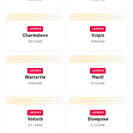
JAPANS
JAPANS
Charmeleon
Vulpix
007/048
008/048
JAPANS
JAPANS
Wartortle
Marill
009/048
010/048
JAPANS
JAPANS
Voltorb
Slowpoke
011/048
012/048