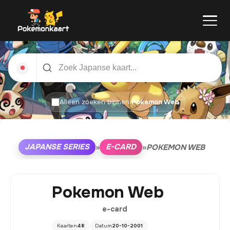
Alleen zoeken binnen
Pokemon Web
JAPANSE SERIES
E-CARD
»
»
POKEMON WEB
Pokemon Web
e-card
Kaarten
48
Datum
20-10-2001