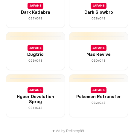
JAPANS
JAPANS
Dark Kadabra
Dark Slowbro
027/048
028/048
JAPANS
JAPANS
Dugtrio
Max Revive
029/048
030/048
JAPANS
JAPANS
Hyper Devolution
Pokemon Retransfer
Spray
032/048
031/048
▼ Ad by Refinery89