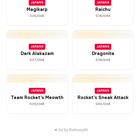
JAPANS
JAPANS
Magikarp
Raichu
035/048
036/048
JAPANS
JAPANS
Dark Alakazam
Dragonite
037/048
038/048
JAPANS
JAPANS
Team Rocket's Meowth
Rocket's Sneak Attack
039/048
040/048
▼ Ad by Refinery89