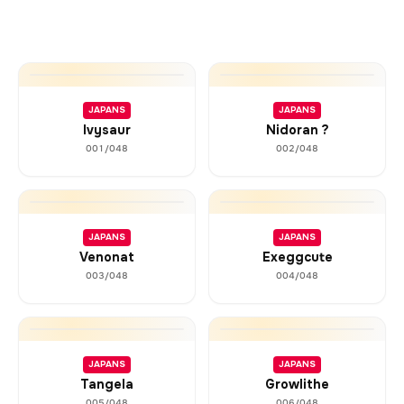
JAPANS
JAPANS
Ivysaur
Nidoran ?
001/048
002/048
JAPANS
JAPANS
Venonat
Exeggcute
003/048
004/048
JAPANS
JAPANS
Tangela
Growlithe
005/048
006/048