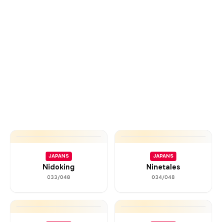
JAPANS
JAPANS
Nidoking
Ninetales
033/048
034/048