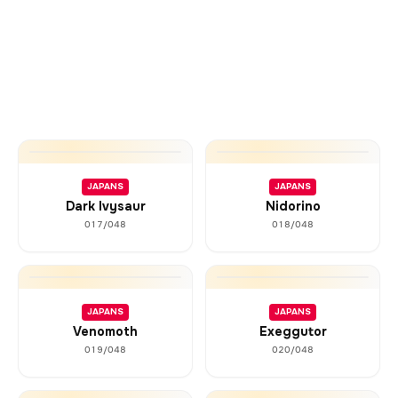
JAPANS
JAPANS
Dark Ivysaur
Nidorino
017/048
018/048
JAPANS
JAPANS
Venomoth
Exeggutor
019/048
020/048