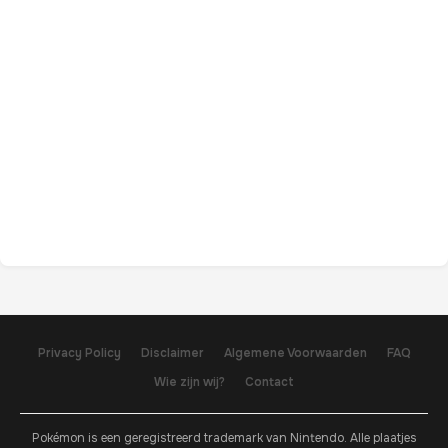
Privacy Policy
Disclaimer
Algemene Voorwaarden
FAQ
Wie zijn wij?
Contact
Pokémon is een geregistreerd trademark van Nintendo. Alle plaatjes