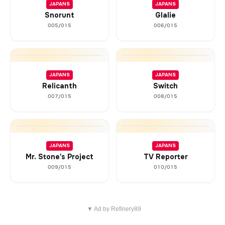
JAPANS
JAPANS
Snorunt
Glalie
005/015
006/015
JAPANS
JAPANS
Relicanth
Switch
007/015
008/015
JAPANS
JAPANS
Mr. Stone's Project
TV Reporter
009/015
010/015
▼ Ad by Refinery89