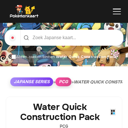
Alleen zoeken binnen
Water Quick Construction Pack
JAPANSE SERIES
PCG
»
»
WATER QUICK CONSTRUC
Water Quick
Construction Pack
PCG