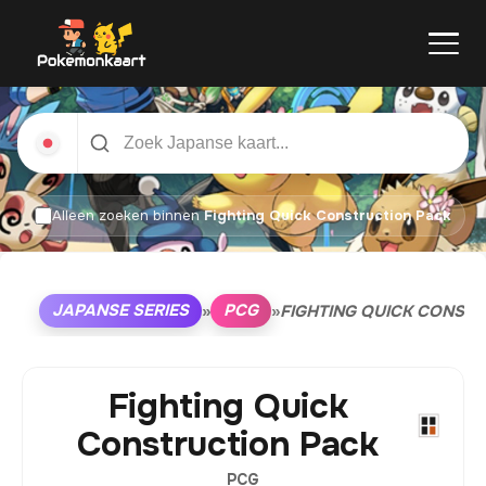
Alleen zoeken binnen
Fighting Quick Construction Pack
JAPANSE SERIES
PCG
»
»
FIGHTING QUICK CONST
Fighting Quick
Construction Pack
PCG