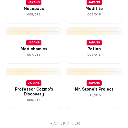
JAPANS
JAPANS
Nosepass
Meditite
005/015
006/015
JAPANS
JAPANS
Medicham ex
Potion
007/015
008/015
JAPANS
JAPANS
Professor Cozmo's
Mr. Stone's Project
Discovery
010/015
009/015
▼ Ad by Refinery89