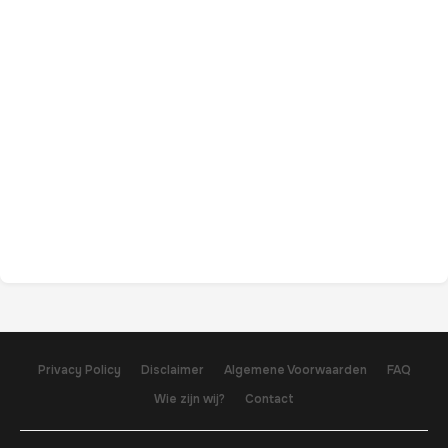
Privacy Policy
Disclaimer
Algemene Voorwaarden
FAQ
Wie zijn wij?
Contact