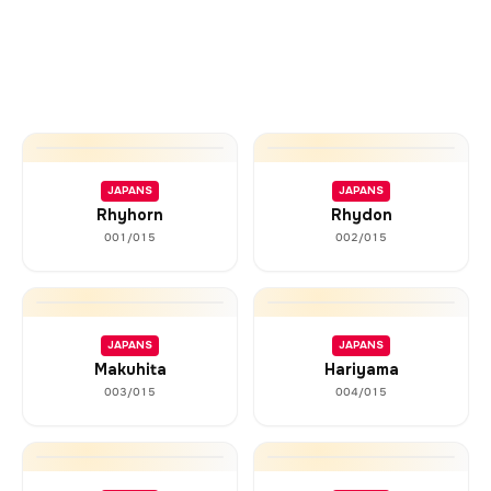
JAPANS
JAPANS
Rhyhorn
Rhydon
001/015
002/015
JAPANS
JAPANS
Makuhita
Hariyama
003/015
004/015