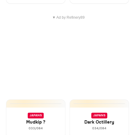
▼ Ad by Refinery89
JAPANS
JAPANS
Mudkip ?
Dark Octillery
033/084
034/084