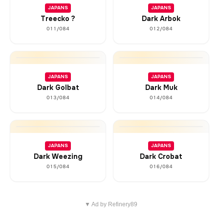
JAPANS
JAPANS
Treecko ?
Dark Arbok
011/084
012/084
JAPANS
JAPANS
Dark Golbat
Dark Muk
013/084
014/084
JAPANS
JAPANS
Dark Weezing
Dark Crobat
015/084
016/084
▼ Ad by Refinery89