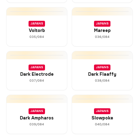
JAPANS
JAPANS
Voltorb
Mareep
035/084
036/084
JAPANS
JAPANS
Dark Electrode
Dark Flaaffy
037/084
038/084
JAPANS
JAPANS
Dark Ampharos
Slowpoke
039/084
040/084