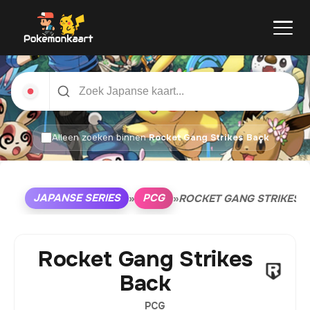
Alleen zoeken binnen
Rocket Gang Strikes Back
JAPANSE SERIES
PCG
»
»
ROCKET GANG STRIKES 
Rocket Gang Strikes
Back
PCG