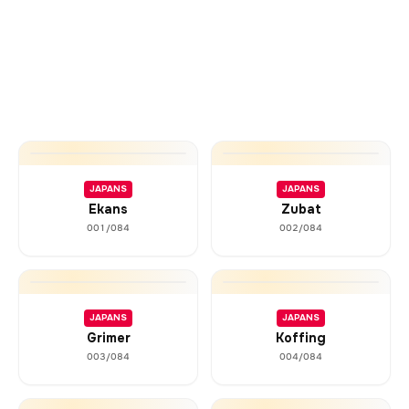
JAPANS
JAPANS
Ekans
Zubat
001/084
002/084
JAPANS
JAPANS
Grimer
Koffing
003/084
004/084