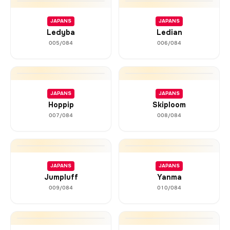
JAPANS
JAPANS
Ledyba
Ledian
005/084
006/084
JAPANS
JAPANS
Hoppip
Skiploom
007/084
008/084
JAPANS
JAPANS
Jumpluff
Yanma
009/084
010/084