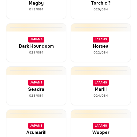
Magby
Torchic ?
019/084
020/084
JAPANS
JAPANS
Dark Houndoom
Horsea
021/084
022/084
JAPANS
JAPANS
Seadra
Marill
023/084
024/084
JAPANS
JAPANS
Azumarill
Wooper