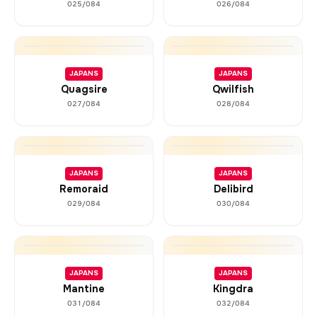
025/084
026/084
JAPANS
JAPANS
Quagsire
Qwilfish
027/084
028/084
JAPANS
JAPANS
Remoraid
Delibird
029/084
030/084
JAPANS
JAPANS
Mantine
Kingdra
031/084
032/084