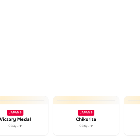
JAPANS
JAPANS
Victory Medal
Chikorita
033/L-P
034/L-P