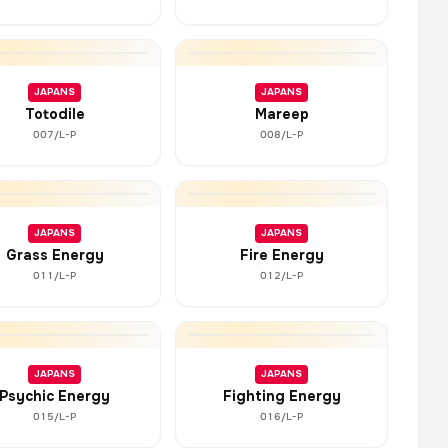
JAPANS
JAPANS
Totodile
Mareep
007/L-P
008/L-P
JAPANS
JAPANS
Grass Energy
Fire Energy
011/L-P
012/L-P
JAPANS
JAPANS
Psychic Energy
Fighting Energy
015/L-P
016/L-P