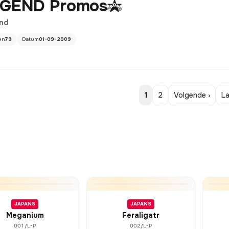
GEND Promos
nd
en
79
Datum
01-09-2009
1
2
Volgende ›
La
JAPANS
JAPANS
Meganium
Feraligatr
001/L-P
002/L-P