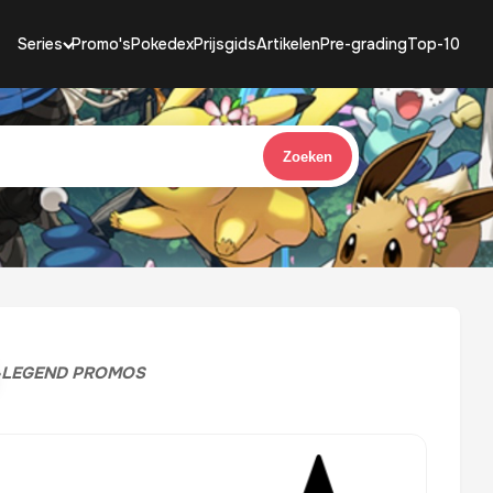
Series
Promo's
Pokedex
Prijsgids
Artikelen
Pre-grading
Top-10
Zoeken
»
LEGEND PROMOS