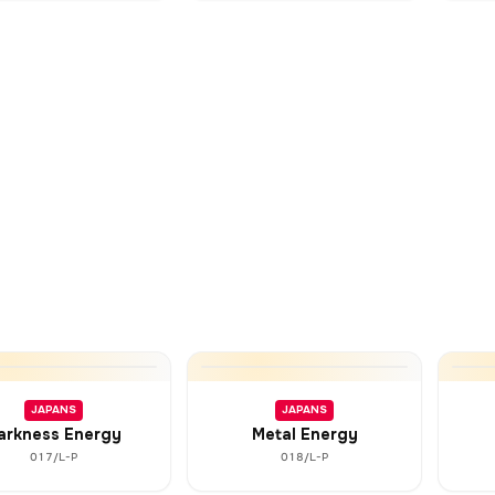
JAPANS
JAPANS
arkness Energy
Metal Energy
017/L-P
018/L-P