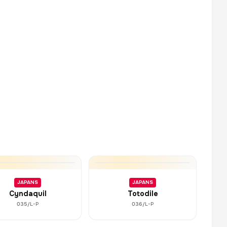
JAPANS
JAPANS
Cyndaquil
Totodile
035/L-P
036/L-P