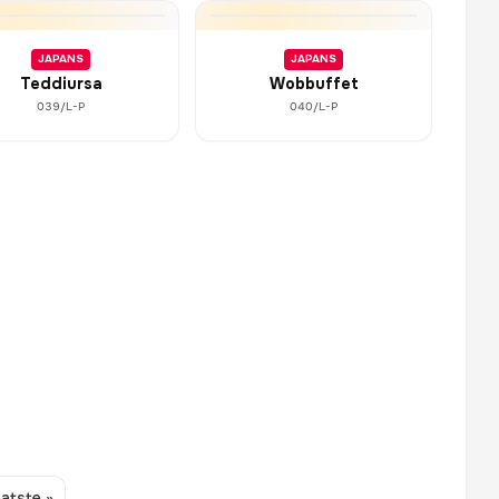
JAPANS
JAPANS
Teddiursa
Wobbuffet
039/L-P
040/L-P
atste »