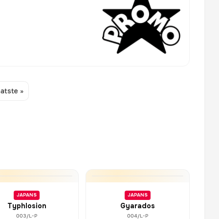
atste »
JAPANS
JAPANS
Typhlosion
Gyarados
003/L-P
004/L-P