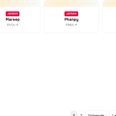
JAPANS
JAPANS
Mareep
Phanpy
037/L-P
038/L-P
1
2
Volgende ›
La