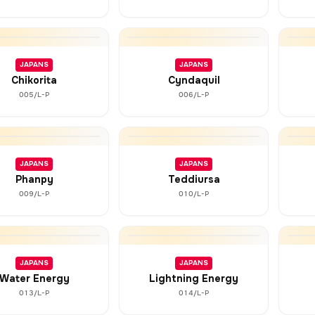
JAPANS
JAPANS
Chikorita
Cyndaquil
005/L-P
006/L-P
JAPANS
JAPANS
Phanpy
Teddiursa
009/L-P
010/L-P
JAPANS
JAPANS
Water Energy
Lightning Energy
013/L-P
014/L-P