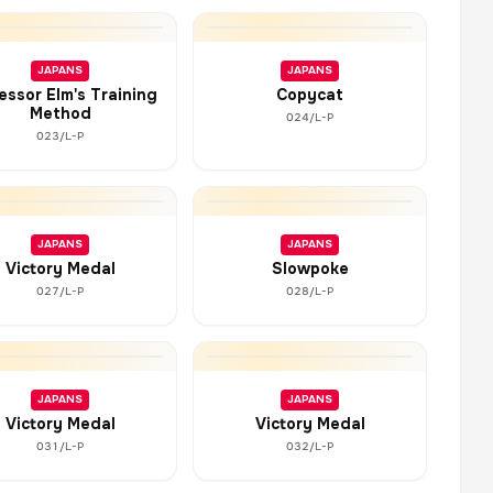
JAPANS
JAPANS
essor Elm's Training
Copycat
Method
024/L-P
023/L-P
JAPANS
JAPANS
Victory Medal
Slowpoke
027/L-P
028/L-P
JAPANS
JAPANS
Victory Medal
Victory Medal
031/L-P
032/L-P