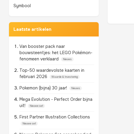
Symbool
Laatste artikelen
Van booster pack naar
bouwsteentjes: het LEGO Pokémon-
fenomeen verklaard
Nieuws
Top-50 waardevolste kaarten in
februari 2026
Waarde & Investering
Pokemon (bijna) 30 jaar!
Nieuws
Mega Evolution - Perfect Order bijna
uit!
Nieuwe set
First Partner Illustration Collections
Nieuwe set