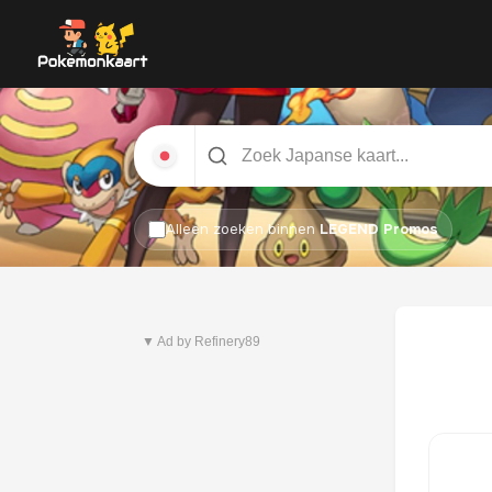
Alleen zoeken binnen
LEGEND Promos
Nieuwste set
Pitch Black
▼ Ad by Refinery89