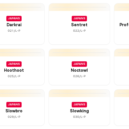
JAPANS
JAPANS
Darkrai
Sentret
Prof
021/L-P
022/L-P
JAPANS
JAPANS
Hoothoot
Noctowl
025/L-P
026/L-P
JAPANS
JAPANS
Slowbro
Slowking
029/L-P
030/L-P