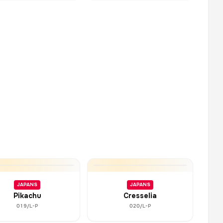
JAPANS
JAPANS
Pikachu
Cresselia
019/L-P
020/L-P