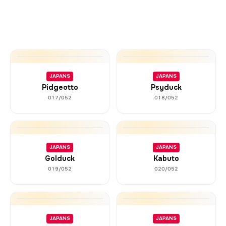
JAPANS
JAPANS
Pidgeotto
Psyduck
017/052
018/052
JAPANS
JAPANS
Golduck
Kabuto
019/052
020/052
JAPANS
JAPANS