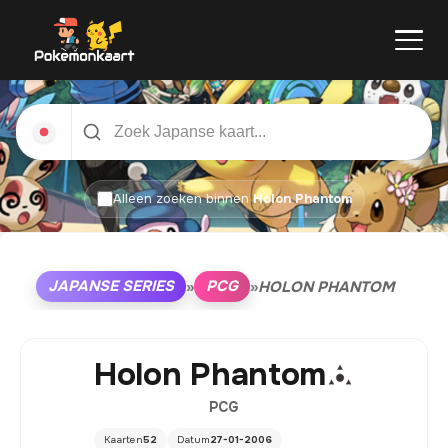
Alleen zoeken binnen
Holon Phantom
JAPANSE SERIES
PCG
»
»
HOLON PHANTOM
Holon Phantom
PCG
Kaarten
52
Datum
27-01-2006