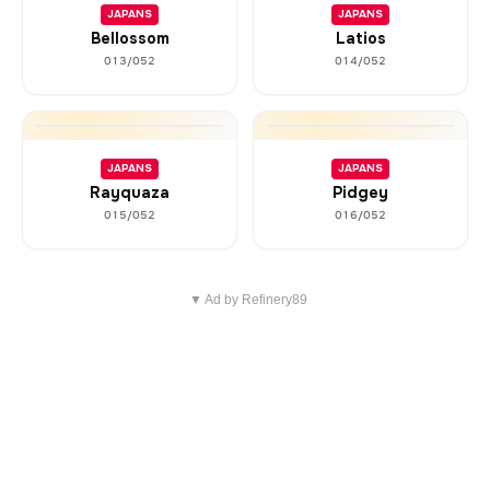
JAPANS
JAPANS
Bellossom
Latios
013/052
014/052
JAPANS
JAPANS
Rayquaza
Pidgey
015/052
016/052
▼ Ad by Refinery89