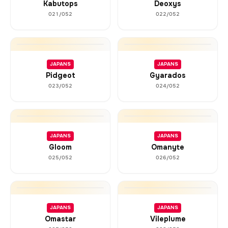
Kabutops
Deoxys
021/052
022/052
JAPANS
JAPANS
Pidgeot
Gyarados
023/052
024/052
JAPANS
JAPANS
Gloom
Omanyte
025/052
026/052
JAPANS
JAPANS
Omastar
Vileplume