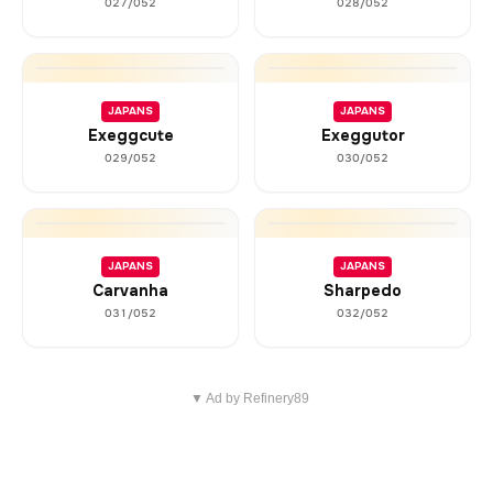
027/052
028/052
JAPANS
JAPANS
Exeggcute
Exeggutor
029/052
030/052
JAPANS
JAPANS
Carvanha
Sharpedo
031/052
032/052
▼ Ad by Refinery89