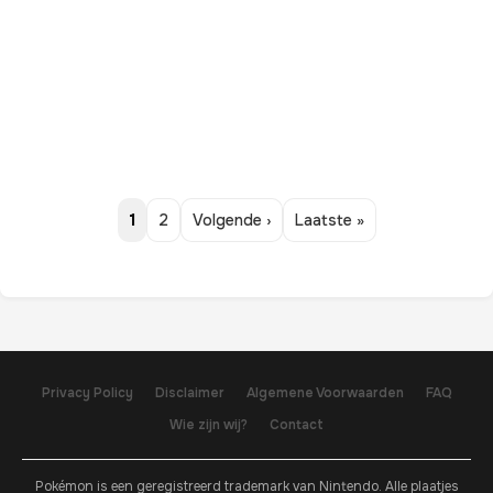
1
2
Volgende ›
Laatste »
Privacy Policy
Disclaimer
Algemene Voorwaarden
FAQ
Wie zijn wij?
Contact
Pokémon is een geregistreerd trademark van Nintendo. Alle plaatjes