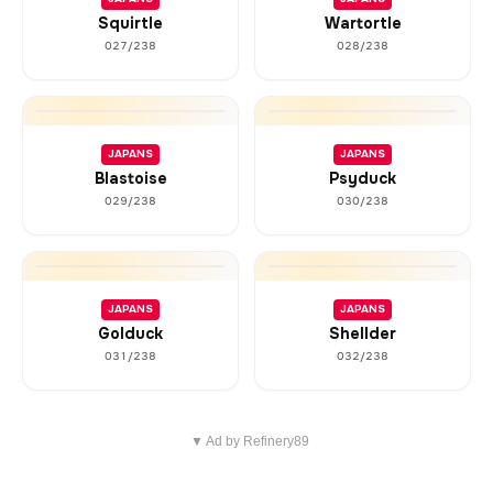
Squirtle
Wartortle
027/238
028/238
JAPANS
JAPANS
Blastoise
Psyduck
029/238
030/238
JAPANS
JAPANS
Golduck
Shellder
031/238
032/238
▼ Ad by Refinery89