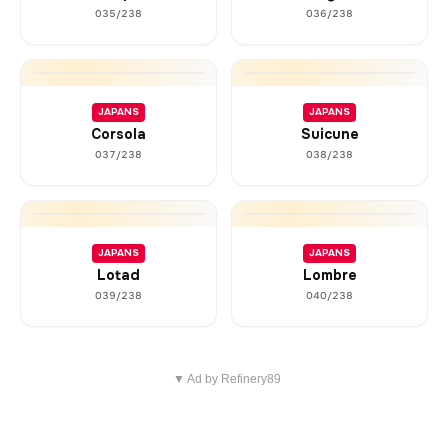
035/238
036/238
JAPANS
JAPANS
Corsola
Suicune
037/238
038/238
JAPANS
JAPANS
Lotad
Lombre
039/238
040/238
▼ Ad by Refinery89