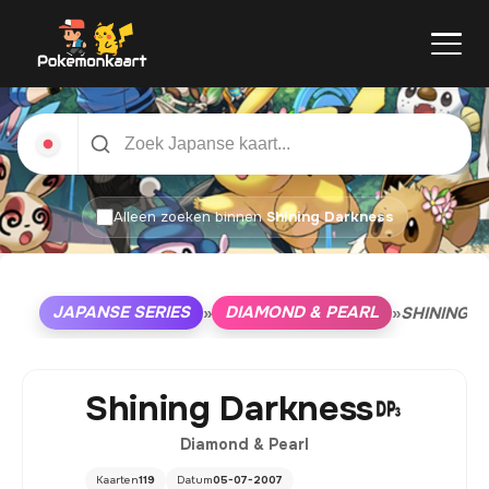
Alleen zoeken binnen
Shining Darkness
JAPANSE SERIES
DIAMOND & PEARL
»
»
SHINING 
Shining Darkness
Diamond & Pearl
Kaarten
119
Datum
05-07-2007