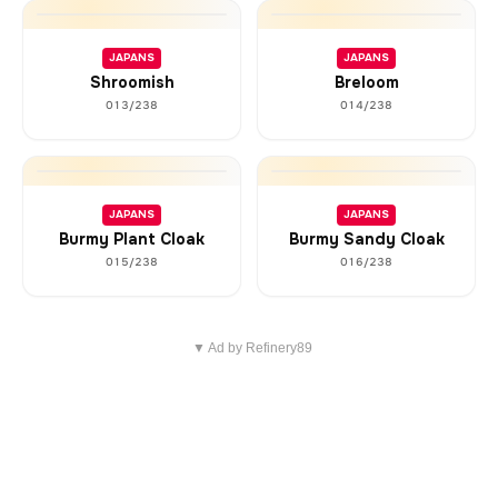
JAPANS
JAPANS
Shroomish
Breloom
013/238
014/238
JAPANS
JAPANS
Burmy Plant Cloak
Burmy Sandy Cloak
015/238
016/238
▼ Ad by Refinery89