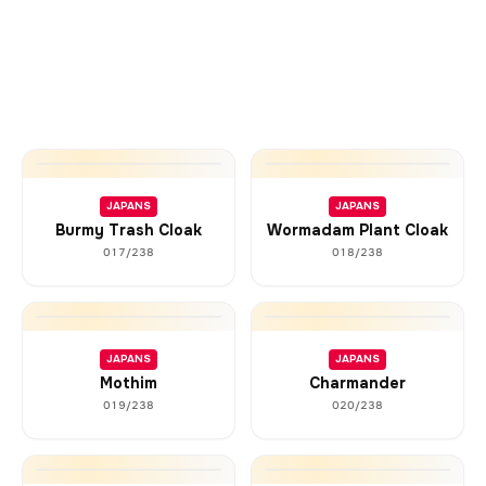
JAPANS
JAPANS
Burmy Trash Cloak
Wormadam Plant Cloak
017/238
018/238
JAPANS
JAPANS
Mothim
Charmander
019/238
020/238