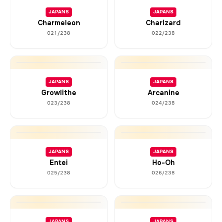
JAPANS
JAPANS
Charmeleon
Charizard
021/238
022/238
JAPANS
JAPANS
Growlithe
Arcanine
023/238
024/238
JAPANS
JAPANS
Entei
Ho-Oh
025/238
026/238
JAPANS
JAPANS