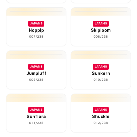
JAPANS
JAPANS
Hoppip
Skiploom
007/238
008/238
JAPANS
JAPANS
Jumpluff
Sunkern
009/238
010/238
JAPANS
JAPANS
Sunflora
Shuckle
011/238
012/238