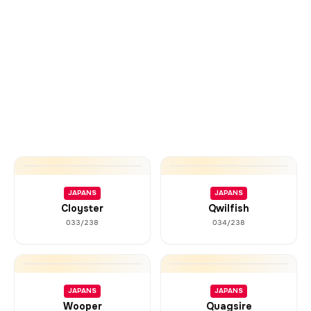
JAPANS
JAPANS
Cloyster
Qwilfish
033/238
034/238
JAPANS
JAPANS
Wooper
Quagsire