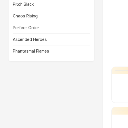
Pitch Black
Chaos Rising
Perfect Order
Ascended Heroes
Phantasmal Flames