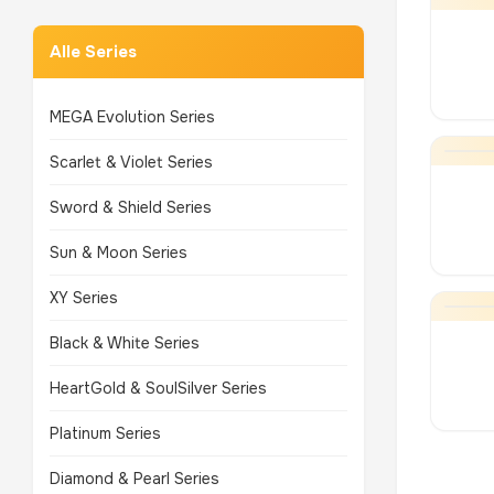
Alle Series
MEGA Evolution Series
Scarlet & Violet Series
Sword & Shield Series
Sun & Moon Series
XY Series
Black & White Series
HeartGold & SoulSilver Series
Platinum Series
Diamond & Pearl Series