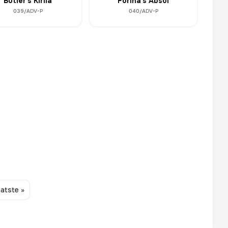
Butler's Kirlia
Forina's Absol
039/ADV-P
040/ADV-P
atste »