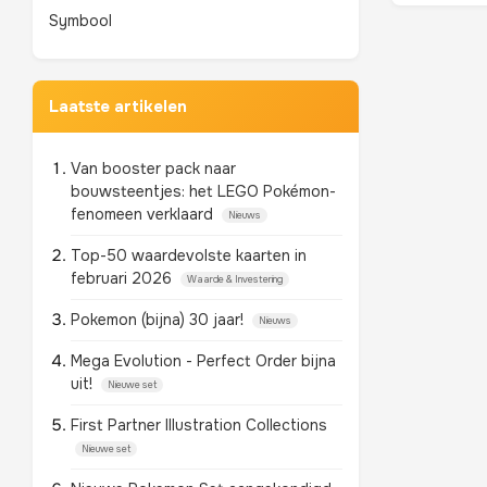
Symbool
Laatste artikelen
Van booster pack naar
bouwsteentjes: het LEGO Pokémon-
fenomeen verklaard
Nieuws
Top-50 waardevolste kaarten in
februari 2026
Waarde & Investering
Pokemon (bijna) 30 jaar!
Nieuws
Mega Evolution - Perfect Order bijna
uit!
Nieuwe set
First Partner Illustration Collections
Nieuwe set