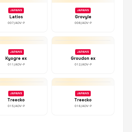
JAPANS
JAPANS
Latios
Grovyle
007/ADV-P
008/ADV-P
JAPANS
JAPANS
Kyogre ex
Groudon ex
011/ADV-P
012/ADV-P
JAPANS
JAPANS
Treecko
Treecko
015/ADV-P
016/ADV-P