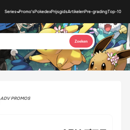
Series
Promo's
Pokedex
Prijsgids
Artikelen
Pre-grading
Top-10
Zoeken
»
ADV PROMOS