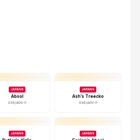
JAPANS
JAPANS
Absol
Ash's Treecko
035/ADV-P
036/ADV-P
JAPANS
JAPANS