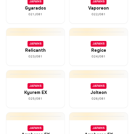
JAPANS
JAPANS
Gyarados
Vaporeon
021/081
022/081
JAPANS
JAPANS
Relicanth
Regice
023/081
024/081
JAPANS
JAPANS
Kyurem EX
Jolteon
025/081
026/081
JAPANS
JAPANS