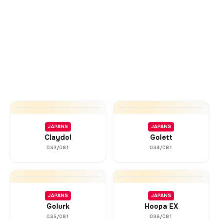
JAPANS
JAPANS
Claydol
Golett
033/081
034/081
JAPANS
JAPANS
Golurk
Hoopa EX
035/081
036/081