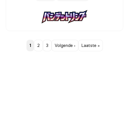
1
2
3
Volgende ›
Laatste »