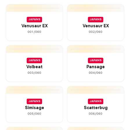
JAPANS
JAPANS
Venusaur EX
Venusaur EX
001/060
002/060
JAPANS
JAPANS
Volbeat
Pansage
003/060
004/060
JAPANS
JAPANS
Simisage
Scatterbug
005/060
006/060