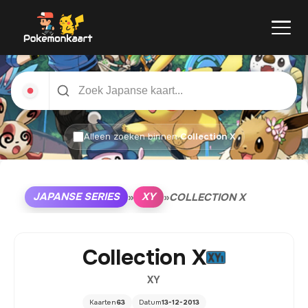
Alleen zoeken binnen
Collection X
JAPANSE SERIES
XY
»
»
COLLECTION X
Collection X
XY
Kaarten
63
Datum
13-12-2013