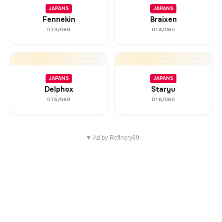
JAPANS
JAPANS
Fennekin
Braixen
013/060
014/060
JAPANS
JAPANS
Delphox
Staryu
015/060
016/060
▼ Ad by Refinery89