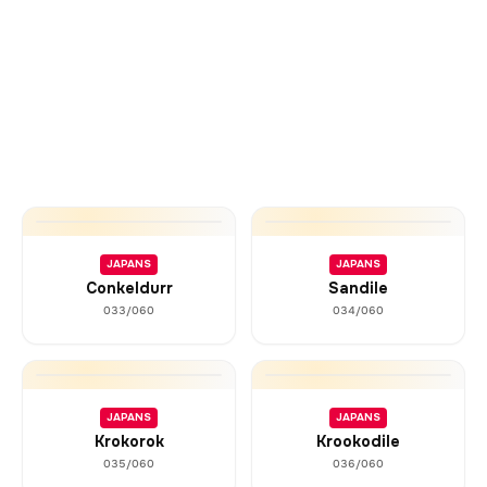
JAPANS
JAPANS
Conkeldurr
Sandile
033/060
034/060
JAPANS
JAPANS
Krokorok
Krookodile
035/060
036/060