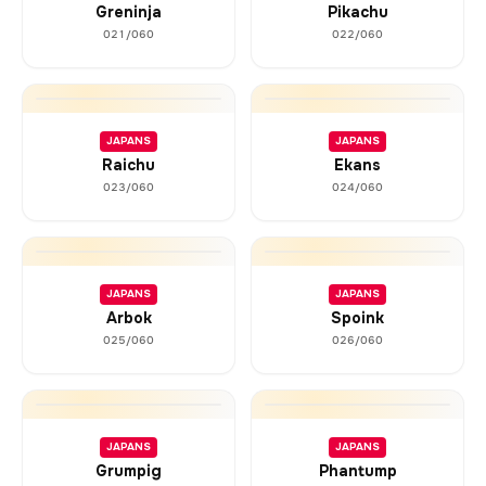
Greninja
Pikachu
021/060
022/060
JAPANS
JAPANS
Raichu
Ekans
023/060
024/060
JAPANS
JAPANS
Arbok
Spoink
025/060
026/060
JAPANS
JAPANS
Grumpig
Phantump