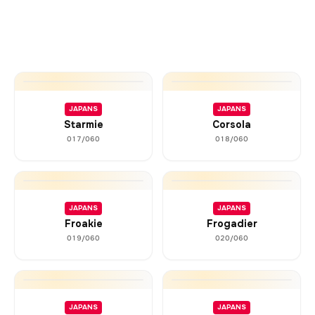
JAPANS
JAPANS
Starmie
Corsola
017/060
018/060
JAPANS
JAPANS
Froakie
Frogadier
019/060
020/060
JAPANS
JAPANS