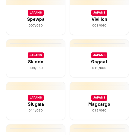
JAPANS
JAPANS
Spewpa
Vivillon
007/060
008/060
JAPANS
JAPANS
Skiddo
Gogoat
009/060
010/060
JAPANS
JAPANS
Slugma
Magcargo
011/060
012/060