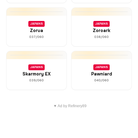
JAPANS
JAPANS
Zorua
Zoroark
037/060
038/060
JAPANS
JAPANS
Skarmory EX
Pawniard
039/060
040/060
▼ Ad by Refinery89