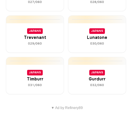
027/060
028/060
JAPANS
JAPANS
Trevenant
Lunatone
029/060
030/060
JAPANS
JAPANS
Timburr
Gurdurr
031/060
032/060
▼ Ad by Refinery89