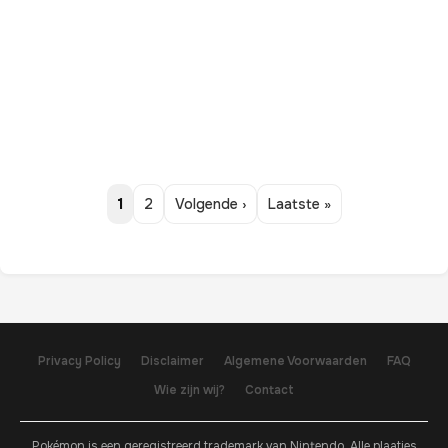
1
2
Volgende ›
Laatste »
Privacy Policy
Disclaimer
Algemene Voorwaarden
FAQ
Wie zijn wij?
Contact
Pokémon is een geregistreerd trademark van Nintendo. Alle plaatjes