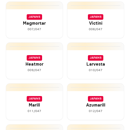
JAPANS
JAPANS
Magmortar
Victini
007/047
008/047
JAPANS
JAPANS
Heatmor
Larvesta
009/047
010/047
JAPANS
JAPANS
Marill
Azumarill
011/047
012/047