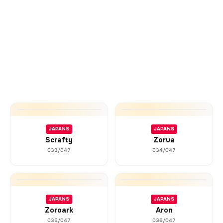
JAPANS
JAPANS
Scrafty
Zorua
033/047
034/047
JAPANS
JAPANS
Zoroark
Aron
035/047
036/047