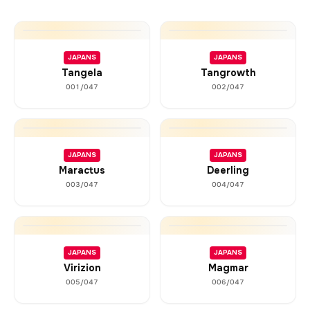
JAPANS
JAPANS
Tangela
Tangrowth
001/047
002/047
JAPANS
JAPANS
Maractus
Deerling
003/047
004/047
JAPANS
JAPANS
Virizion
Magmar
005/047
006/047