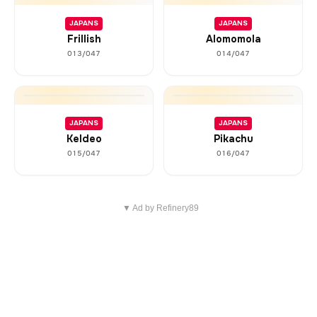
JAPANS
JAPANS
Frillish
Alomomola
013/047
014/047
JAPANS
JAPANS
Keldeo
Pikachu
015/047
016/047
▼ Ad by Refinery89