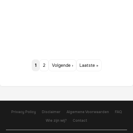
1
2
Volgende ›
Laatste »
Privacy Policy
Disclaimer
Algemene Voorwaarden
FAQ
Wie zijn wij?
Contact