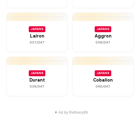
JAPANS
JAPANS
Lairon
Aggron
037/047
038/047
JAPANS
JAPANS
Durant
Cobalion
039/047
040/047
▼ Ad by Refinery89