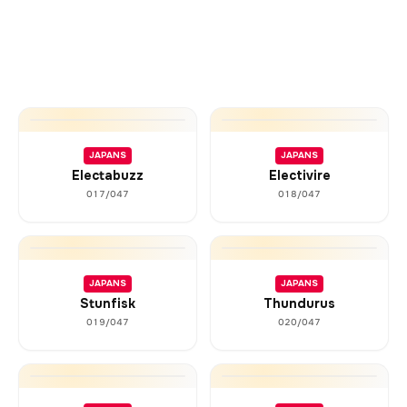
JAPANS
JAPANS
Electabuzz
Electivire
017/047
018/047
JAPANS
JAPANS
Stunfisk
Thundurus
019/047
020/047