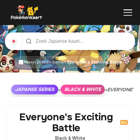
Alleen zoeken binnen
Everyone's Exciting Battle
JAPANSE SERIES
BLACK & WHITE
»
»
EVERYONE'S 
Everyone's Exciting
Battle
Black & White