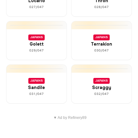
Lucario
Throh
027/047
028/047
JAPANS
JAPANS
Golett
Terrakion
029/047
030/047
JAPANS
JAPANS
Sandile
Scraggy
031/047
032/047
▼ Ad by Refinery89