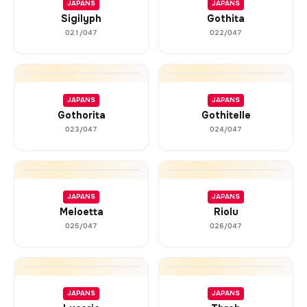
JAPANS
JAPANS
Sigilyph
Gothita
021/047
022/047
JAPANS
JAPANS
Gothorita
Gothitelle
023/047
024/047
JAPANS
JAPANS
Meloetta
Riolu
025/047
026/047
JAPANS
JAPANS