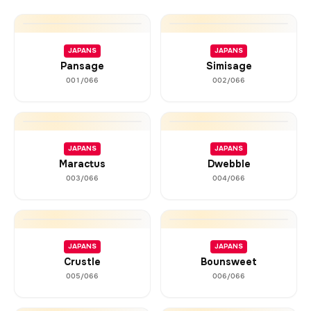
JAPANS
JAPANS
Pansage
Simisage
001/066
002/066
JAPANS
JAPANS
Maractus
Dwebble
003/066
004/066
JAPANS
JAPANS
Crustle
Bounsweet
005/066
006/066