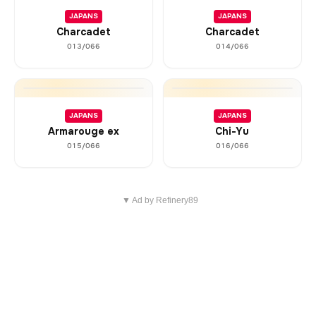
JAPANS
JAPANS
Charcadet
Charcadet
013/066
014/066
JAPANS
JAPANS
Armarouge ex
Chi-Yu
015/066
016/066
▼ Ad by Refinery89