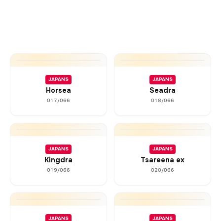
JAPANS
JAPANS
Horsea
Seadra
017/066
018/066
JAPANS
JAPANS
Kingdra
Tsareena ex
019/066
020/066
JAPANS
JAPANS