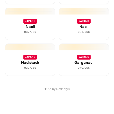
JAPANS
JAPANS
Nacli
Nacli
037/066
038/066
JAPANS
JAPANS
Naclstack
Garganacl
039/066
040/066
▼ Ad by Refinery89