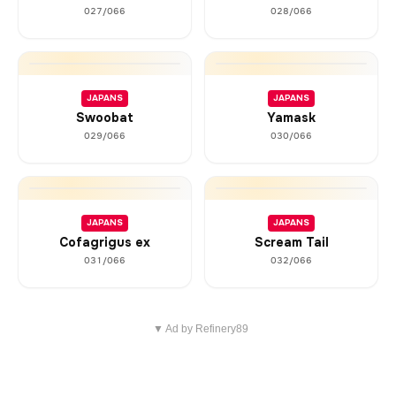
027/066
028/066
JAPANS
JAPANS
Swoobat
Yamask
029/066
030/066
JAPANS
JAPANS
Cofagrigus ex
Scream Tail
031/066
032/066
▼ Ad by Refinery89