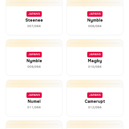
JAPANS
JAPANS
Steenee
Nymble
007/066
008/066
JAPANS
JAPANS
Nymble
Magby
009/066
010/066
JAPANS
JAPANS
Numel
Camerupt
011/066
012/066