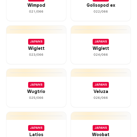
Wimpod
Golisopod ex
021/066
022/066
JAPANS
JAPANS
Wiglett
Wiglett
023/066
024/066
JAPANS
JAPANS
Wugtrio
Veluza
025/066
026/066
JAPANS
JAPANS
Latios
Woobat