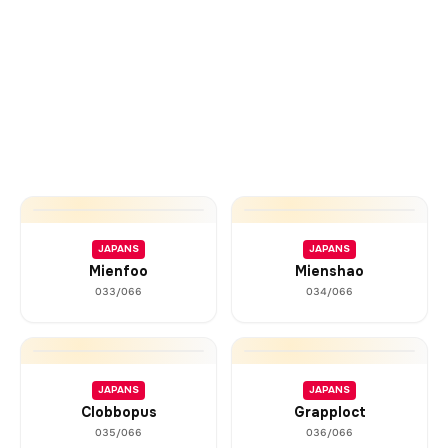
JAPANS
JAPANS
Mienfoo
Mienshao
033/066
034/066
JAPANS
JAPANS
Clobbopus
Grapploct
035/066
036/066