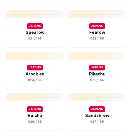
JAPANS
JAPANS
Spearow
Fearow
021/165
022/165
JAPANS
JAPANS
Arbok ex
Pikachu
024/165
025/165
JAPANS
JAPANS
Raichu
Sandshrew
026/165
027/165