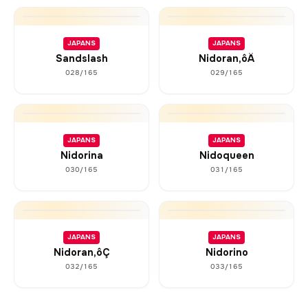
JAPANS
JAPANS
Sandslash
Nidoran‚ôÄ
028/165
029/165
JAPANS
JAPANS
Nidorina
Nidoqueen
030/165
031/165
JAPANS
JAPANS
Nidoran‚ôÇ
Nidorino
032/165
033/165