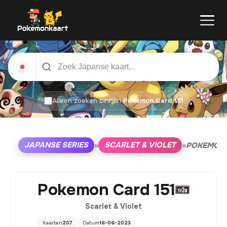
Alleen zoeken binnen
Pokemon Card 151
JAPANSE SERIES
SCARLET & VIOLET
»
»
POKEMON 
Pokemon Card 151
Scarlet & Violet
Kaarten
207
Datum
16-06-2023