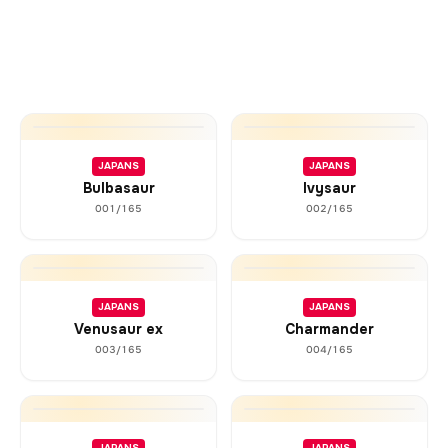
JAPANS
JAPANS
Bulbasaur
Ivysaur
001/165
002/165
JAPANS
JAPANS
Venusaur ex
Charmander
003/165
004/165