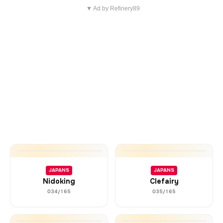
▼ Ad by Refinery89
JAPANS
JAPANS
Nidoking
Clefairy
034/165
035/165