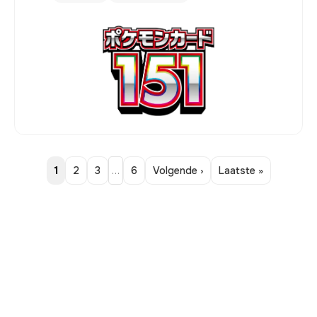
1
2
3
…
6
Volgende ›
Laatste »