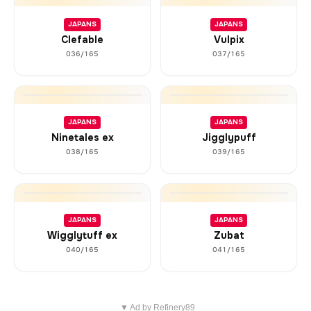
JAPANS
JAPANS
Clefable
Vulpix
036/165
037/165
JAPANS
JAPANS
Ninetales ex
Jigglypuff
038/165
039/165
JAPANS
JAPANS
Wigglytuff ex
Zubat
040/165
041/165
▼ Ad by Refinery89