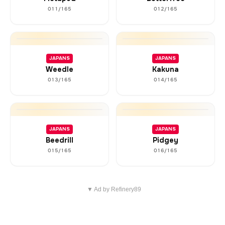
011/165
012/165
JAPANS
JAPANS
Weedle
Kakuna
013/165
014/165
JAPANS
JAPANS
Beedrill
Pidgey
015/165
016/165
▼ Ad by Refinery89