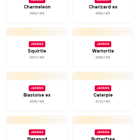
JAPANS
JAPANS
Charmeleon
Charizard ex
005/165
006/165
JAPANS
JAPANS
Squirtle
Wartortle
007/165
008/165
JAPANS
JAPANS
Blastoise ex
Caterpie
009/165
010/165
JAPANS
JAPANS
Metapod
Butterfree