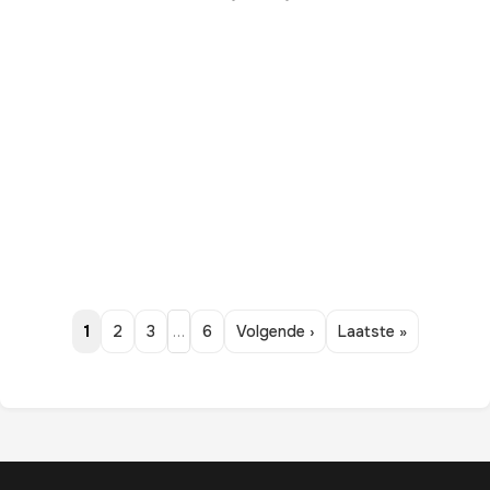
1
2
3
…
6
Volgende ›
Laatste »