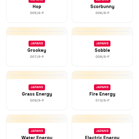
Hop
Scorbunny
005/S-P
006/S-P
JAPANS
JAPANS
Grookey
Sobble
007/S-P
008/S-P
JAPANS
JAPANS
Grass Energy
Fire Energy
009/S-P
010/S-P
JAPANS
JAPANS
Water Energy
Electric Energy