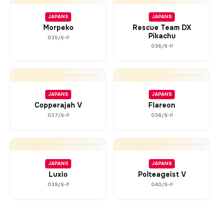
JAPANS
JAPANS
Morpeko
Rescue Team DX
Pikachu
035/S-P
036/S-P
JAPANS
JAPANS
Copperajah V
Flareon
037/S-P
038/S-P
JAPANS
JAPANS
Luxio
Polteageist V
039/S-P
040/S-P