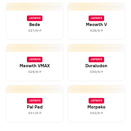
JAPANS
JAPANS
Bede
Meowth V
027/S-P
028/S-P
JAPANS
JAPANS
Meowth VMAX
Duraludon
029/S-P
030/S-P
JAPANS
JAPANS
Pal Pad
Morpeko
031/S-P
032/S-P