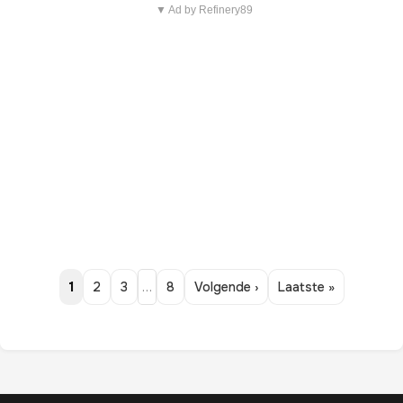
▼ Ad by Refinery89
1
2
3
…
8
Volgende ›
Laatste »