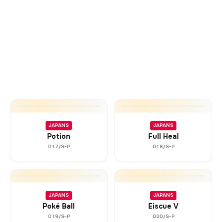
JAPANS
JAPANS
Potion
Full Heal
017/S-P
018/S-P
JAPANS
JAPANS
Poké Ball
Eiscue V
019/S-P
020/S-P