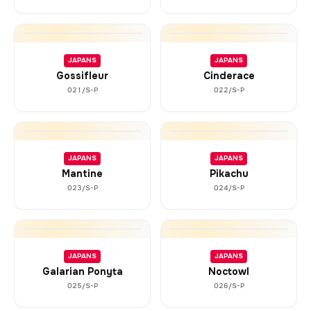
JAPANS
JAPANS
Gossifleur
Cinderace
021/S-P
022/S-P
JAPANS
JAPANS
Mantine
Pikachu
023/S-P
024/S-P
JAPANS
JAPANS
Galarian Ponyta
Noctowl
025/S-P
026/S-P