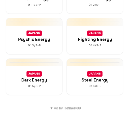
011/S-P
012/S-P
JAPANS
JAPANS
Psychic Energy
Fighting Energy
013/S-P
014/S-P
JAPANS
JAPANS
Dark Energy
Steel Energy
015/S-P
016/S-P
▼ Ad by Refinery89