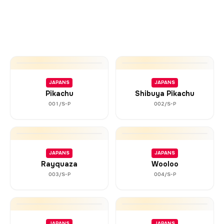
JAPANS
JAPANS
Pikachu
Shibuya Pikachu
001/S-P
002/S-P
JAPANS
JAPANS
Rayquaza
Wooloo
003/S-P
004/S-P
JAPANS
JAPANS