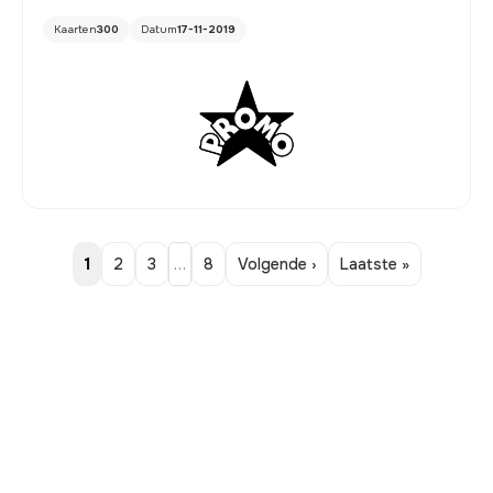
Kaarten
300
Datum
17-11-2019
1
2
3
…
8
Volgende ›
Laatste »