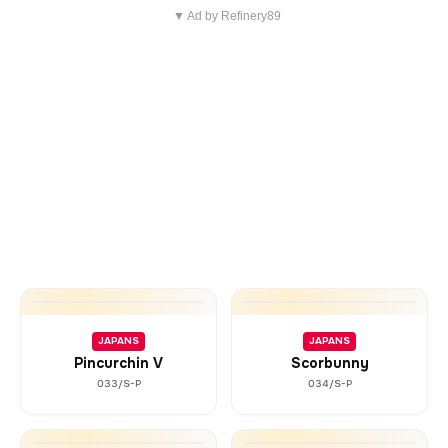
▼ Ad by Refinery89
JAPANS
JAPANS
Pincurchin V
Scorbunny
033/S-P
034/S-P