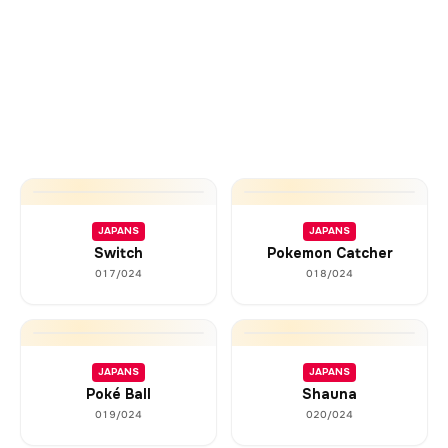
JAPANS
JAPANS
Switch
Pokemon Catcher
017/024
018/024
JAPANS
JAPANS
Poké Ball
Shauna
019/024
020/024