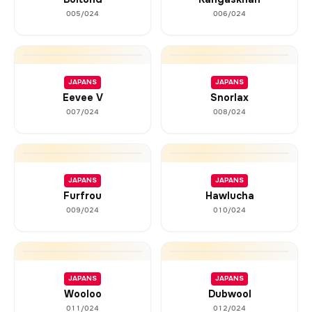
005/024
006/024
JAPANS
JAPANS
Eevee V
Snorlax
007/024
008/024
JAPANS
JAPANS
Furfrou
Hawlucha
009/024
010/024
JAPANS
JAPANS
Wooloo
Dubwool
011/024
012/024