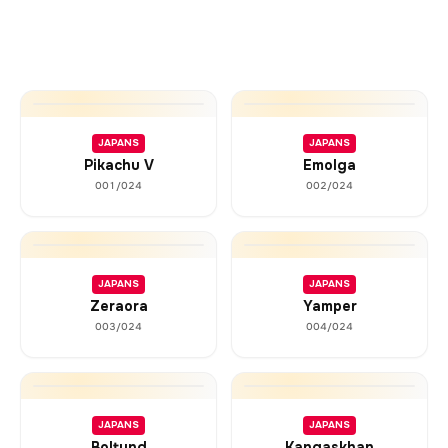
JAPANS
JAPANS
Pikachu V
Emolga
001/024
002/024
JAPANS
JAPANS
Zeraora
Yamper
003/024
004/024
JAPANS
JAPANS
Boltund
Kangaskhan