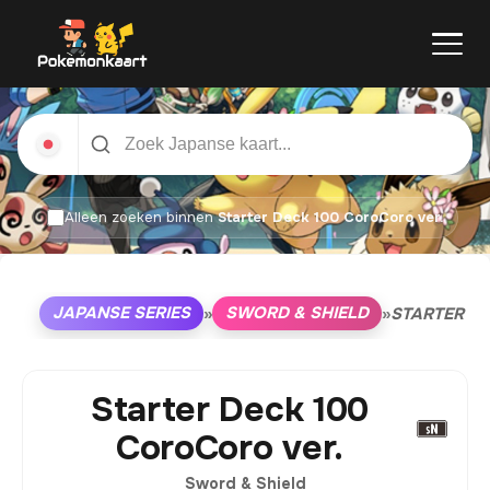
Alleen zoeken binnen
Starter Deck 100 CoroCoro ver.
JAPANSE SERIES
SWORD & SHIELD
»
»
STARTER DE
Starter Deck 100
CoroCoro ver.
Sword & Shield