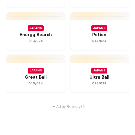
JAPANS
JAPANS
Energy Search
Potion
013/024
014/024
JAPANS
JAPANS
Great Ball
Ultra Ball
015/024
016/024
▼ Ad by Refinery89