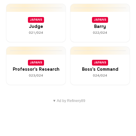
JAPANS
JAPANS
Judge
Barry
021/024
022/024
JAPANS
JAPANS
Professor's Research
Boss's Command
023/024
024/024
▼ Ad by Refinery89