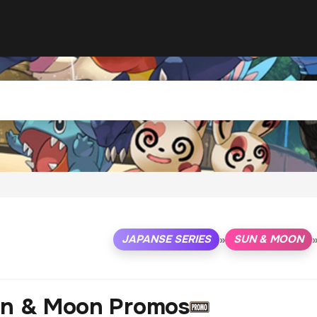
JAPANSE SERIES
SUN & MOON
»
n & Moon Promos