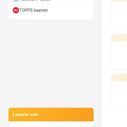
TOPPS kaarten
Mewtwo
TOP 10 POKEMON
Laatste sets