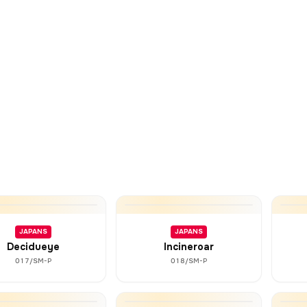
JAPANS
JAPANS
Decidueye
Incineroar
017/SM-P
018/SM-P