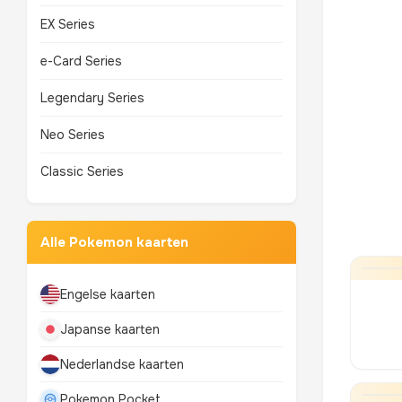
EX Series
e-Card Series
Legendary Series
Neo Series
Classic Series
Alle Pokemon kaarten
Engelse kaarten
Japanse kaarten
Nederlandse kaarten
Pokemon Pocket