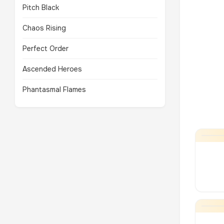
Pitch Black
Chaos Rising
Perfect Order
Ascended Heroes
Phantasmal Flames