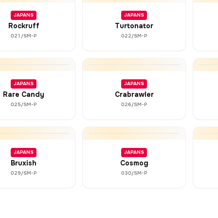
JAPANS
JAPANS
Rockruff
Turtonator
021/SM-P
022/SM-P
JAPANS
JAPANS
Rare Candy
Crabrawler
025/SM-P
026/SM-P
JAPANS
JAPANS
Bruxish
Cosmog
029/SM-P
030/SM-P