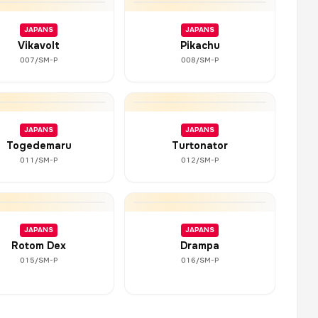
JAPANS
JAPANS
Vikavolt
Pikachu
007/SM-P
008/SM-P
JAPANS
JAPANS
Togedemaru
Turtonator
011/SM-P
012/SM-P
JAPANS
JAPANS
Rotom Dex
Drampa
015/SM-P
016/SM-P