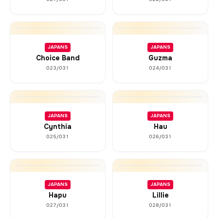
JAPANS
JAPANS
Choice Band
Guzma
023/031
024/031
JAPANS
JAPANS
Cynthia
Hau
025/031
026/031
JAPANS
JAPANS
Hapu
Lillie
027/031
028/031