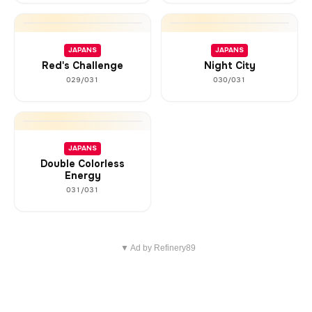
JAPANS
JAPANS
Red's Challenge
Night City
029/031
030/031
JAPANS
Double Colorless
Energy
031/031
▼ Ad by Refinery89