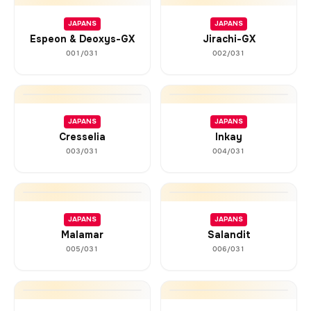
JAPANS
JAPANS
Espeon & Deoxys-GX
Jirachi-GX
001/031
002/031
JAPANS
JAPANS
Cresselia
Inkay
003/031
004/031
JAPANS
JAPANS
Malamar
Salandit
005/031
006/031