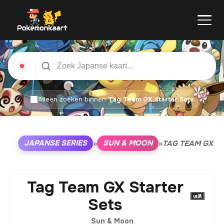
Alleen zoeken binnen
Tag Team GX Starter Sets
JAPANSE SERIES
SUN & MOON
»
»
TAG TEAM GX S
Tag Team GX Starter
Sets
Sun & Moon