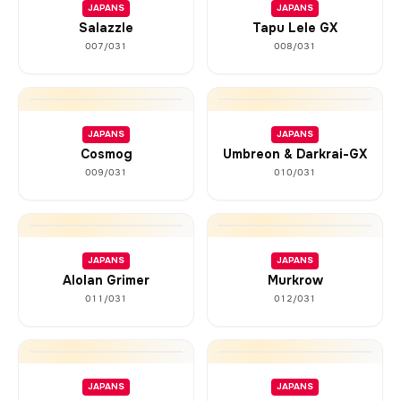
JAPANS
JAPANS
Salazzle
Tapu Lele GX
007/031
008/031
JAPANS
JAPANS
Cosmog
Umbreon & Darkrai-GX
009/031
010/031
JAPANS
JAPANS
Alolan Grimer
Murkrow
011/031
012/031
JAPANS
JAPANS