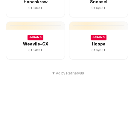
Honchkrow
Sneasel
013/031
014/031
JAPANS
JAPANS
Weavile-GX
Hoopa
015/031
016/031
▼ Ad by Refinery89