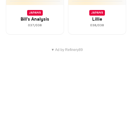
JAPANS
JAPANS
Bill's Analysis
Lillie
037/038
038/038
▼ Ad by Refinery89