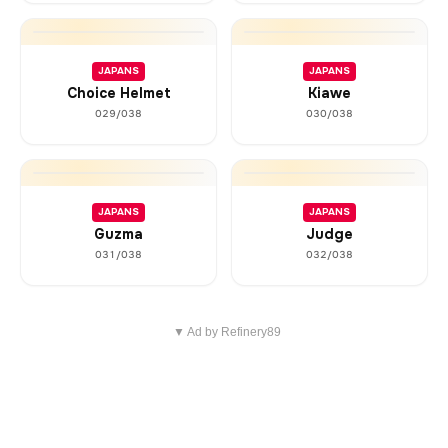
JAPANS
JAPANS
Choice Helmet
Kiawe
029/038
030/038
JAPANS
JAPANS
Guzma
Judge
031/038
032/038
▼ Ad by Refinery89