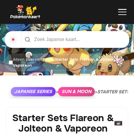
Alleen zoeken binnen
Starter Sets Flareon & Jolteon &
Vaporeon
JAPANSE SERIES
SUN & MOON
»
»
STARTER SETS 
Starter Sets Flareon &
Jolteon & Vaporeon