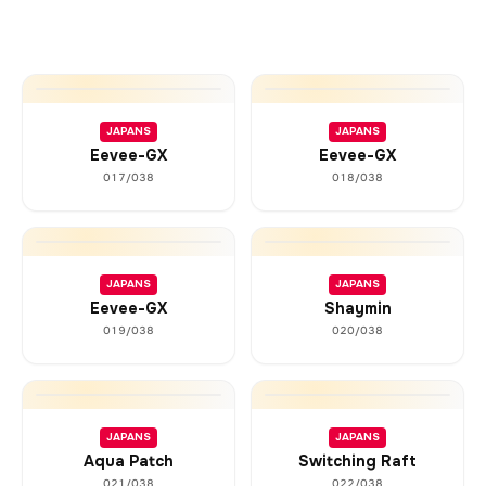
JAPANS
JAPANS
Eevee-GX
Eevee-GX
017/038
018/038
JAPANS
JAPANS
Eevee-GX
Shaymin
019/038
020/038
JAPANS
JAPANS
Aqua Patch
Switching Raft
021/038
022/038