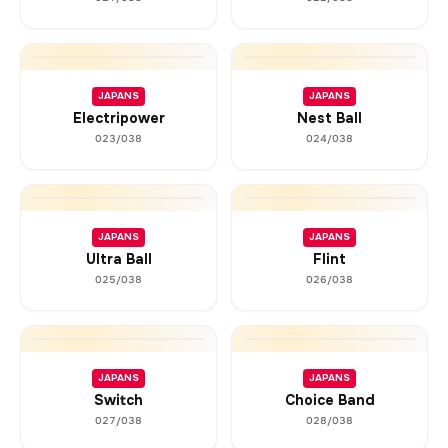
JAPANS
JAPANS
Electripower
Nest Ball
023/038
024/038
JAPANS
JAPANS
Ultra Ball
Flint
025/038
026/038
JAPANS
JAPANS
Switch
Choice Band
027/038
028/038