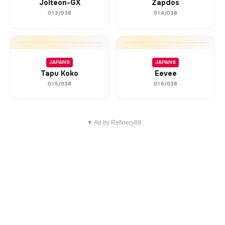
Jolteon-GX
Zapdos
013/038
014/038
JAPANS
JAPANS
Tapu Koko
Eevee
015/038
016/038
▼ Ad by Refinery89