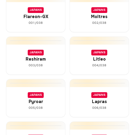
JAPANS
JAPANS
Flareon-GX
Moltres
001/038
002/038
JAPANS
JAPANS
Reshiram
Litleo
003/038
004/038
JAPANS
JAPANS
Pyroar
Lapras
005/038
006/038