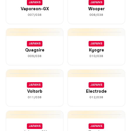
JAPANS
JAPANS
Vaporeon-GX
Wooper
007/038
008/038
JAPANS
JAPANS
Quagsire
Kyogre
009/038
010/038
JAPANS
JAPANS
Voltorb
Electrode
011/038
012/038
JAPANS
JAPANS