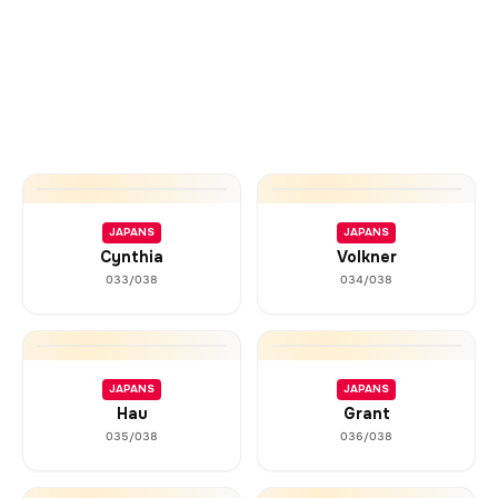
JAPANS
JAPANS
Cynthia
Volkner
033/038
034/038
JAPANS
JAPANS
Hau
Grant
035/038
036/038