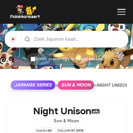
Alleen zoeken binnen
Night Unison
JAPANSE SERIES
SUN & MOON
»
»
NIGHT UNISON
Night Unison
Sun & Moon
Kaarten
63
Datum
11-01-2019