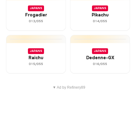
JAPANS
JAPANS
Frogadier
Pikachu
013/055
014/055
JAPANS
JAPANS
Raichu
Dedenne-GX
015/055
016/055
▼ Ad by Refinery89