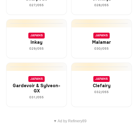
027/055
028/055
JAPANS
JAPANS
Inkay
Malamar
029/055
030/055
JAPANS
JAPANS
Gardevoir & Sylveon-
Clefairy
GX
032/055
031/055
▼ Ad by Refinery89