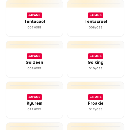
JAPANS
JAPANS
Tentacool
Tentacruel
007/055
008/055
JAPANS
JAPANS
Goldeen
Golking
009/055
010/055
JAPANS
JAPANS
Kyurem
Froakie
011/055
012/055