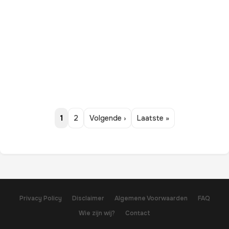
1
2
Volgende ›
Laatste »
Privacy Policy
Disclaimer
Algemene Voorwaarden
FAQ
Wie zijn wij?
Contact