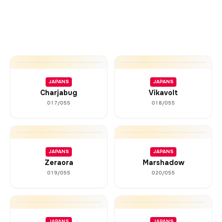
JAPANS
JAPANS
Charjabug
Vikavolt
017/055
018/055
JAPANS
JAPANS
Zeraora
Marshadow
019/055
020/055
JAPANS
JAPANS