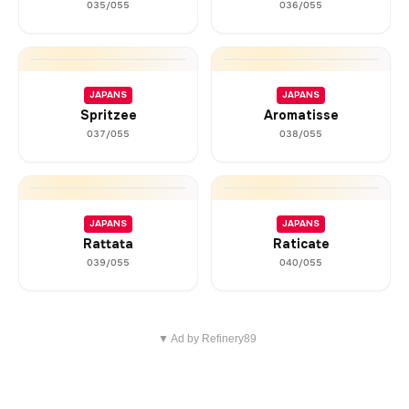
035/055
036/055
JAPANS
JAPANS
Spritzee
Aromatisse
037/055
038/055
JAPANS
JAPANS
Rattata
Raticate
039/055
040/055
▼ Ad by Refinery89