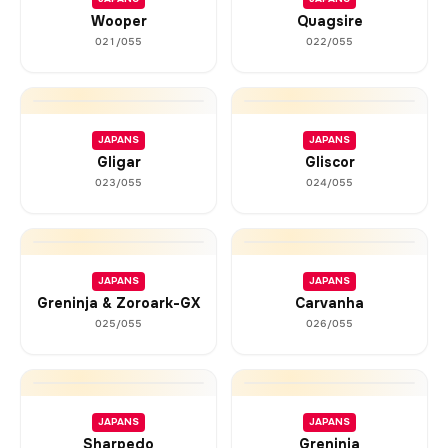
Wooper
Quagsire
021/055
022/055
JAPANS
JAPANS
Gligar
Gliscor
023/055
024/055
JAPANS
JAPANS
Greninja & Zoroark-GX
Carvanha
025/055
026/055
JAPANS
JAPANS
Sharpedo
Greninja