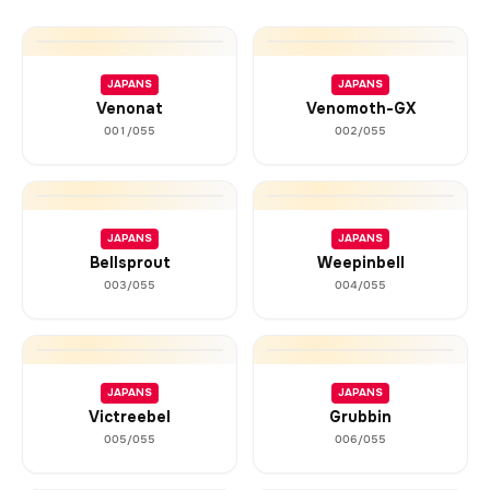
JAPANS
JAPANS
Venonat
Venomoth-GX
001/055
002/055
JAPANS
JAPANS
Bellsprout
Weepinbell
003/055
004/055
JAPANS
JAPANS
Victreebel
Grubbin
005/055
006/055