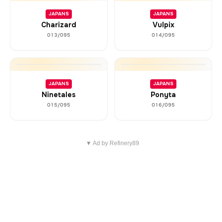
JAPANS
JAPANS
Charizard
Vulpix
013/095
014/095
JAPANS
JAPANS
Ninetales
Ponyta
015/095
016/095
▼ Ad by Refinery89