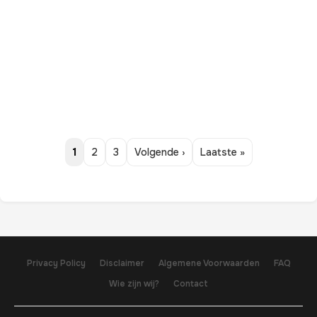
1
2
3
Volgende ›
Laatste »
Privacy Policy
Disclaimer
Algemene Voorwaarden
FAQ
Wie zijn wij?
Contact