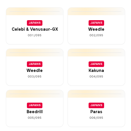
JAPANS
JAPANS
Celebi & Venusaur-GX
Weedle
001/095
002/095
JAPANS
JAPANS
Weedle
Kakuna
003/095
004/095
JAPANS
JAPANS
Beedrill
Paras
005/095
006/095