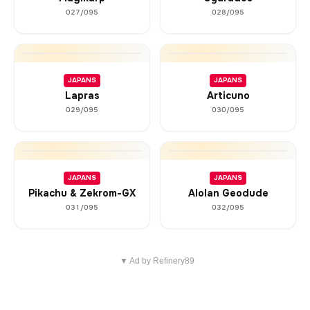
027/095
028/095
JAPANS
JAPANS
Lapras
Articuno
029/095
030/095
JAPANS
JAPANS
Pikachu & Zekrom-GX
Alolan Geodude
031/095
032/095
▼ Ad by Refinery89