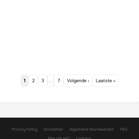
1
2
3
…
7
Volgende ›
Laatste »
Privacy Policy
Disclaimer
Algemene Voorwaarden
FAQ
Wie zijn wij?
Contact