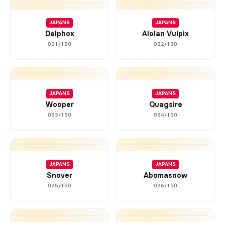
JAPANS
JAPANS
Delphox
Alolan Vulpix
021/150
022/150
JAPANS
JAPANS
Wooper
Quagsire
023/150
024/150
JAPANS
JAPANS
Snover
Abomasnow
025/150
026/150