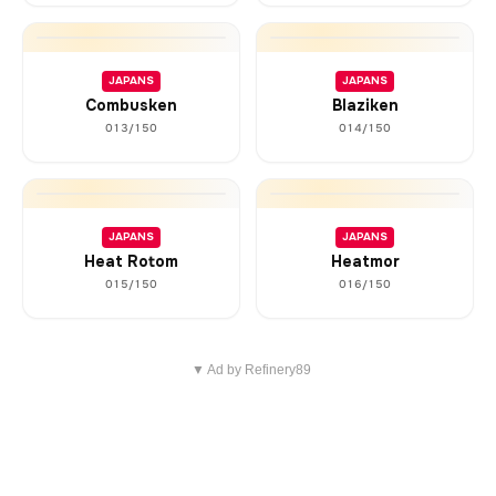
JAPANS
JAPANS
Combusken
Blaziken
013/150
014/150
JAPANS
JAPANS
Heat Rotom
Heatmor
015/150
016/150
▼ Ad by Refinery89