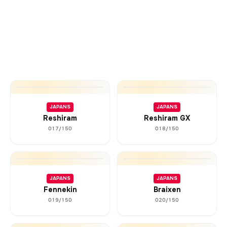
JAPANS
JAPANS
Reshiram
Reshiram GX
017/150
018/150
JAPANS
JAPANS
Fennekin
Braixen
019/150
020/150