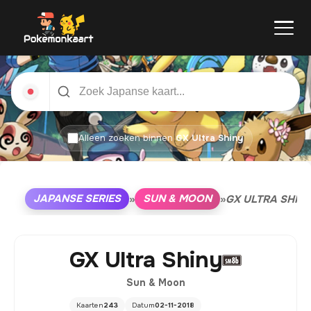
Alleen zoeken binnen
GX Ultra Shiny
JAPANSE SERIES
SUN & MOON
»
»
GX ULTRA SHIN
GX Ultra Shiny
Sun & Moon
Kaarten
243
Datum
02-11-2018