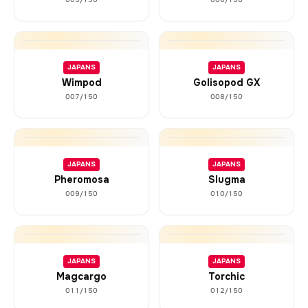
JAPANS
JAPANS
Wimpod
Golisopod GX
007/150
008/150
JAPANS
JAPANS
Pheromosa
Slugma
009/150
010/150
JAPANS
JAPANS
Magcargo
Torchic
011/150
012/150