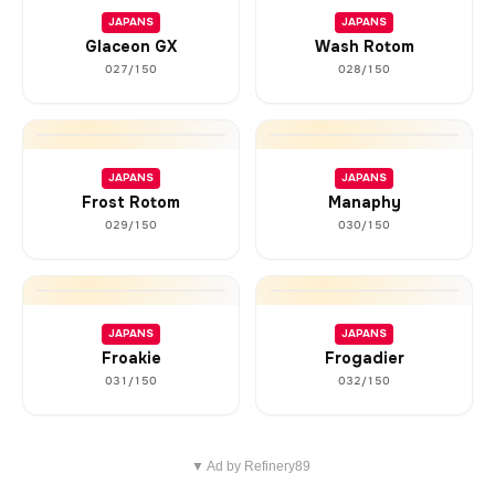
JAPANS
JAPANS
Glaceon GX
Wash Rotom
027/150
028/150
JAPANS
JAPANS
Frost Rotom
Manaphy
029/150
030/150
JAPANS
JAPANS
Froakie
Frogadier
031/150
032/150
▼ Ad by Refinery89