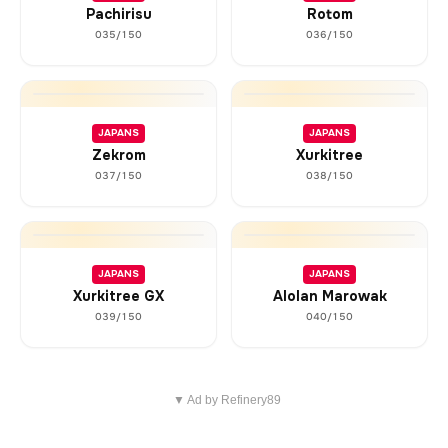
Pachirisu
Rotom
035/150
036/150
JAPANS
JAPANS
Zekrom
Xurkitree
037/150
038/150
JAPANS
JAPANS
Xurkitree GX
Alolan Marowak
039/150
040/150
▼ Ad by Refinery89