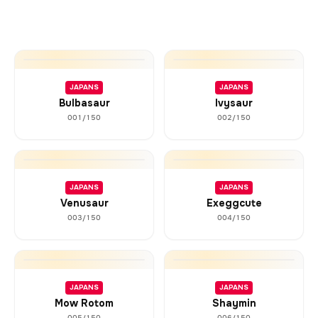
JAPANS
JAPANS
Bulbasaur
Ivysaur
001/150
002/150
JAPANS
JAPANS
Venusaur
Exeggcute
003/150
004/150
JAPANS
JAPANS
Mow Rotom
Shaymin
005/150
006/150