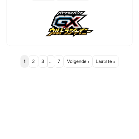
1
2
3
…
7
Volgende ›
Laatste »